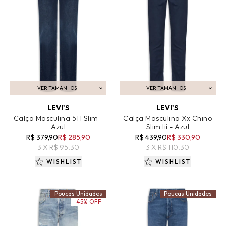
VER TAMANHOS
VER TAMANHOS
ADICIONAR AO CARRINHO
ADICIONAR AO CARRINHO
LEVI'S
LEVI'S
Calça Masculina 511 Slim -
Calça Masculina Xx Chino
Azul
Slim Iii - Azul
R$ 379,90
R$ 285,90
R$ 439,90
R$ 330,90
3 X R$ 95,30
3 X R$ 110,30
WISHLIST
WISHLIST
Poucas Unidades
Poucas Unidades
45% OFF