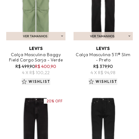
VER TAMANHOS
VER TAMANHOS
ADICIONAR AO CARRINHO
ADICIONAR AO CARRINHO
LEVI'S
LEVI'S
Calça Masculina Baggy
Calça Masculina 511® Slim
Field Cargo Sarja - Verde
- Preto
R$ 499,90
R$ 400,90
R$ 379,90
4 X R$ 100,22
4 X R$ 94,98
WISHLIST
WISHLIST
20% OFF