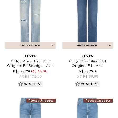
VER TAMANHOS
VER TAMANHOS
ADICIONAR AO CARRINHO
ADICIONAR AO CARRINHO
LEVI'S
LEVI'S
Calça Masculina 501®
Calça Masculina 501
Original Fit Selvdge - Azul
Original Fit - Azul
R$ 1.299,90
R$ 717,90
R$ 599,90
7 X R$ 102,56
6 X R$ 99,98
WISHLIST
WISHLIST
Poucas Unidades
Poucas Unidades