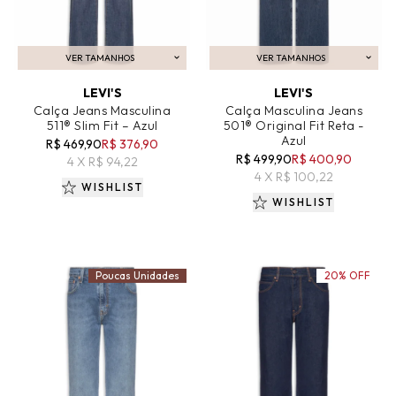
VER TAMANHOS
VER TAMANHOS
ADICIONAR AO CARRINHO
ADICIONAR AO CARRINHO
LEVI'S
LEVI'S
Calça Jeans Masculina
Calça Masculina Jeans
511® Slim Fit – Azul
501® Original Fit Reta -
Azul
R$ 469,90
R$ 376,90
R$ 499,90
R$ 400,90
4 X R$ 94,22
4 X R$ 100,22
WISHLIST
WISHLIST
Poucas Unidades
20% OFF