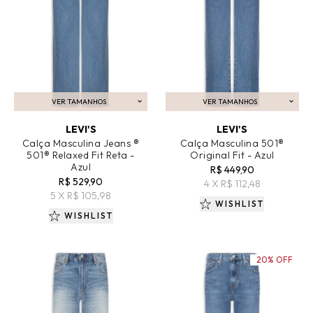
VER TAMANHOS
VER TAMANHOS
ADICIONAR AO CARRINHO
ADICIONAR AO CARRINHO
LEVI'S
LEVI'S
Calça Masculina Jeans ®
Calça Masculina 501®
501® Relaxed Fit Reta -
Original Fit - Azul
Azul
R$ 449,90
R$ 529,90
4 X R$ 112,48
5 X R$ 105,98
WISHLIST
WISHLIST
20% OFF