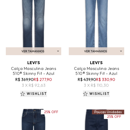
VER TAMANHOS
VER TAMANHOS
ADICIONAR AO CARRINHO
ADICIONAR AO CARRINHO
LEVI'S
LEVI'S
Calça Masculina Jeans
Calça Masculina Jeans
510® Skinny Fit - Azul
510® Skinny Fit - Azul
R$ 369,90
R$ 277,90
R$ 439,90
R$ 330,90
3 X R$ 92,63
3 X R$ 110,30
WISHLIST
WISHLIST
25% OFF
Poucas Unidades
25% OFF