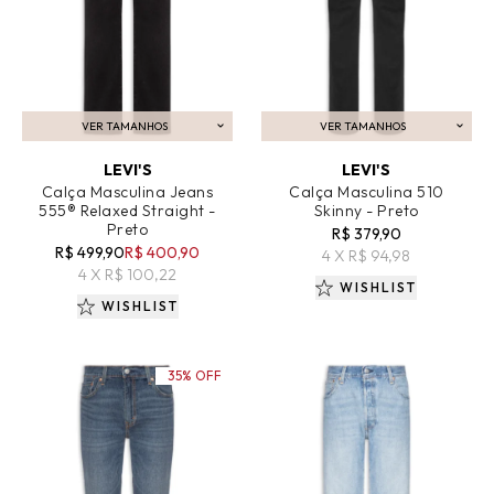
VER TAMANHOS
VER TAMANHOS
ADICIONAR AO CARRINHO
ADICIONAR AO CARRINHO
LEVI'S
LEVI'S
Calça Masculina Jeans
Calça Masculina 510
555® Relaxed Straight -
Skinny - Preto
Preto
R$ 379,90
R$ 499,90
R$ 400,90
4 X R$ 94,98
4 X R$ 100,22
WISHLIST
WISHLIST
35% OFF