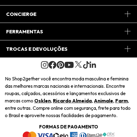
Sobre Nós
CONCIERGE
Conheça o App
Central de Relacionamento
FERRAMENTAS
Conheça o Site
Fretes
Minha Conta
TROCAS E DEVOLUÇÕES
Journal
2Getherclub
Pedido de Presente
Condições Gerais
Novos Designers
Regulamento e Promoções
Wishlist
No Shop2gether você encontra moda masculina e feminina
Troca Fácil
das melhores marcas nacionais e internacionais. Encontre
Saiu na Mídia
Cupons
roupas, calçados, acessórios e lançamentos exclusivos de
Restituição de Pagamento
marcas como
Osklen
,
Ricardo Almeida
,
Animale
,
Farm
,
Sustentabilidade
entre outras. Compre online com segurança, frete para todo
Dúvidas Frequentes
o Brasil e aproveite nossas facilidades de pagamento.
Navegando
Termos e Condições
FORMAS DE PAGAMENTO
Termos e Condições