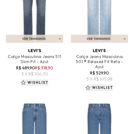
VER TAMANHOS
VER TAMANHOS
ADICIONAR AO CARRINHO
ADICIONAR AO CARRINHO
LEVI'S
LEVI'S
Calça Masculina Jeans 511
Calça Jeans Masculina
Slim Fit - Azul
501 ® Relaxed Fit Reta -
Azul
R$ 489,90
R$ 318,90
R$ 529,90
3 X R$ 106,30
5 X R$ 105,98
WISHLIST
WISHLIST