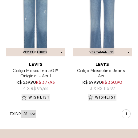
VER TAMANHOS
VER TAMANHOS
ADICIONAR AO CARRINHO
ADICIONAR AO CARRINHO
LEVI'S
LEVI'S
Calça Masculina 501®
Calça Masculina Jeans -
Original - Azul
Azul
R$ 539,90
R$ 377,93
R$ 699,90
R$ 350,90
4 X R$ 94,48
3 X R$ 116,97
WISHLIST
WISHLIST
EXIBIR
1