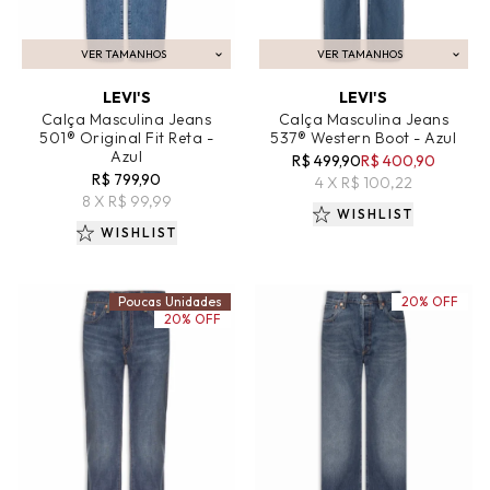
VER TAMANHOS
VER TAMANHOS
ADICIONAR AO CARRINHO
ADICIONAR AO CARRINHO
LEVI'S
LEVI'S
Calça Masculina Jeans
Calça Masculina Jeans
501® Original Fit Reta -
537® Western Boot - Azul
Azul
R$ 499,90
R$ 400,90
R$ 799,90
4 X R$ 100,22
8 X R$ 99,99
WISHLIST
WISHLIST
Poucas Unidades
20% OFF
20% OFF