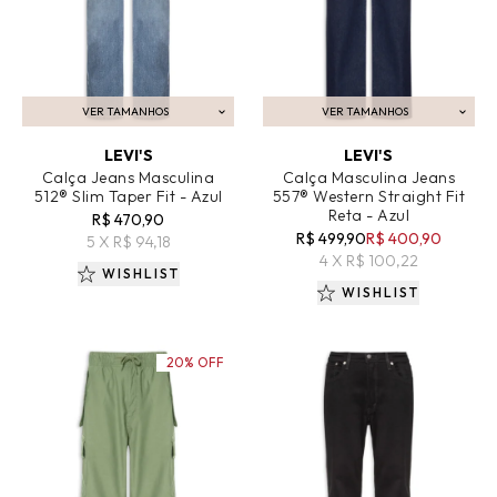
VER TAMANHOS
VER TAMANHOS
ADICIONAR AO CARRINHO
ADICIONAR AO CARRINHO
LEVI'S
LEVI'S
Calça Jeans Masculina
Calça Masculina Jeans
512® Slim Taper Fit - Azul
557® Western Straight Fit
Reta - Azul
R$ 470,90
R$ 499,90
R$ 400,90
5 X R$ 94,18
4 X R$ 100,22
WISHLIST
WISHLIST
20% OFF