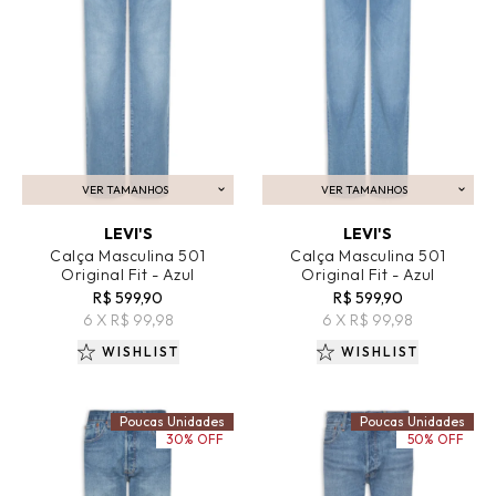
VER TAMANHOS
VER TAMANHOS
ADICIONAR AO CARRINHO
ADICIONAR AO CARRINHO
LEVI'S
LEVI'S
Calça Masculina 501
Calça Masculina 501
Original Fit - Azul
Original Fit - Azul
R$ 599,90
R$ 599,90
6 X R$ 99,98
6 X R$ 99,98
WISHLIST
WISHLIST
Poucas Unidades
Poucas Unidades
30% OFF
50% OFF