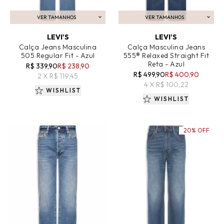
VER TAMANHOS
VER TAMANHOS
ADICIONAR AO CARRINHO
ADICIONAR AO CARRINHO
LEVI'S
LEVI'S
Calça Jeans Masculina
Calça Masculina Jeans
505 Regular Fit - Azul
555® Relaxed Straight Fit
Reta - Azul
R$ 339,90
R$ 238,90
R$ 499,90
R$ 400,90
2 X R$ 119,45
4 X R$ 100,22
WISHLIST
WISHLIST
20% OFF