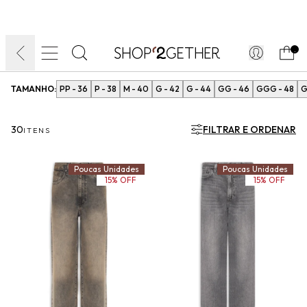
FINAL LIQUIDA:
O VERÃO’27 NO SEU TEMPO:
DIA DOS PAIS
ATÉ 70% OFF + 10% OFF
50% OFF NO FRETE
FRETE GRÁTIS
ULTRARRÁPIDO.
10EXTRA.
FRETEAPP*
.
TAMANHO:
PP - 36
P - 38
M - 40
G - 42
G - 44
GG - 46
GGG - 48
G
30
FILTRAR E ORDENAR
ITENS
Poucas Unidades
Poucas Unidades
15% OFF
15% OFF