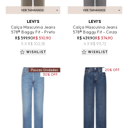
VER TAMANHOS
VER TAMANHOS
ADICIONAR AO CARRINHO
ADICIONAR AO CARRINHO
LEVI'S
LEVI'S
Calça Masculina Jeans
Calça Masculina Jeans
578® Baggy Fit - Preto
578® Baggy Fit - Cinza
R$ 599,90
R$ 510,90
R$ 439,90
R$ 374,90
5 X R$ 102,18
4 X R$ 93,72
WISHLIST
WISHLIST
Poucas Unidades
20% OFF
30% OFF