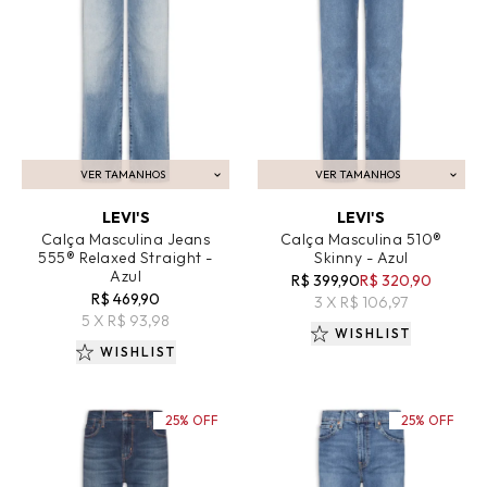
VER TAMANHOS
VER TAMANHOS
ADICIONAR AO CARRINHO
ADICIONAR AO CARRINHO
LEVI'S
LEVI'S
Calça Masculina Jeans
Calça Masculina 510®
555® Relaxed Straight -
Skinny - Azul
Azul
R$ 399,90
R$ 320,90
R$ 469,90
3 X R$ 106,97
5 X R$ 93,98
WISHLIST
WISHLIST
25% OFF
25% OFF