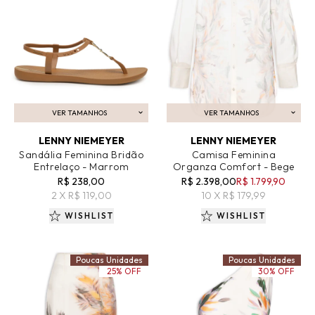
VER TAMANHOS
VER TAMANHOS
ADICIONAR AO CARRINHO
ADICIONAR AO CARRINHO
LENNY NIEMEYER
LENNY NIEMEYER
Sandália Feminina Bridão
Camisa Feminina
Entrelaço - Marrom
Organza Comfort - Bege
R$ 238,00
R$ 2.398,00
R$ 1.799,90
2 X R$ 119,00
10 X R$ 179,99
WISHLIST
WISHLIST
Poucas Unidades
Poucas Unidades
25% OFF
30% OFF