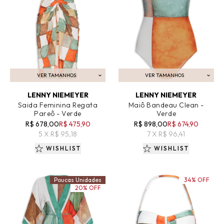
VER TAMANHOS
VER TAMANHOS
ADICIONAR AO CARRINHO
ADICIONAR AO CARRINHO
LENNY NIEMEYER
LENNY NIEMEYER
Saida Feminina Regata
Maiô Bandeau Clean -
Pareô - Verde
Verde
R$ 678,00
R$ 475,90
R$ 898,00
R$ 674,90
5 X R$ 95,18
7 X R$ 96,41
WISHLIST
WISHLIST
Poucas Unidades
34% OFF
20% OFF