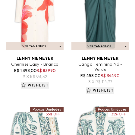
VER TAMANHOS
VER TAMANHOS
ADICIONAR AO CARRINHO
ADICIONAR AO CARRINHO
LENNY NIEMEYER
LENNY NIEMEYER
Chemise Easy - Branco
Canga Feminina Nó -
Verde
R$ 1.398,00
R$ 839,90
R$ 458,00
R$ 344,90
9 X R$ 93,32
3 X R$ 114,97
WISHLIST
WISHLIST
Poucas Unidades
Poucas Unidades
35% OFF
35% OFF