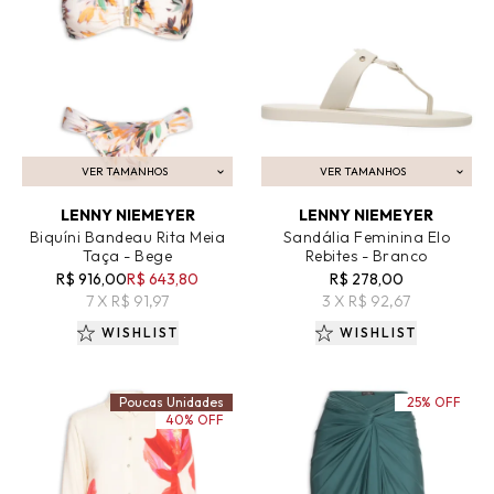
VER TAMANHOS
VER TAMANHOS
ADICIONAR AO CARRINHO
ADICIONAR AO CARRINHO
LENNY NIEMEYER
LENNY NIEMEYER
Biquíni Bandeau Rita Meia
Sandália Feminina Elo
Taça - Bege
Rebites - Branco
R$ 916,00
R$ 643,80
R$ 278,00
7 X R$ 91,97
3 X R$ 92,67
WISHLIST
WISHLIST
Poucas Unidades
25% OFF
40% OFF