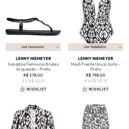
VER TAMANHOS
VER TAMANHOS
ADICIONAR AO CARRINHO
ADICIONAR AO CARRINHO
LENNY NIEMEYER
LENNY NIEMEYER
Sandália Feminina Bridao
Maiô Frente Única Gota -
Arqueado - Preto
Preto
R$ 278,00
R$ 798,00
3 X R$ 92,67
8 X R$ 99,75
WISHLIST
WISHLIST