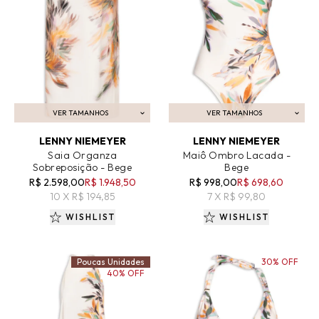
VER TAMANHOS
VER TAMANHOS
ADICIONAR AO CARRINHO
ADICIONAR AO CARRINHO
LENNY NIEMEYER
LENNY NIEMEYER
Saia Organza
Maiô Ombro Lacada -
Sobreposição - Bege
Bege
R$ 2.598,00
R$ 1.948,50
R$ 998,00
R$ 698,60
10 X R$ 194,85
7 X R$ 99,80
WISHLIST
WISHLIST
Poucas Unidades
30% OFF
40% OFF