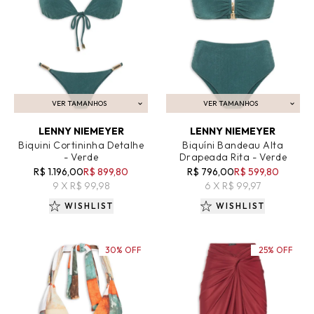
VER TAMANHOS
VER TAMANHOS
ADICIONAR AO CARRINHO
ADICIONAR AO CARRINHO
LENNY NIEMEYER
LENNY NIEMEYER
Biquini Cortininha Detalhe
Biquíni Bandeau Alta
- Verde
Drapeada Rita - Verde
R$ 1.196,00
R$ 899,80
R$ 796,00
R$ 599,80
9 X R$ 99,98
6 X R$ 99,97
WISHLIST
WISHLIST
30% OFF
25% OFF