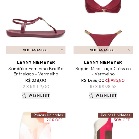
VER TAMANHOS
VER TAMANHOS
ADICIONAR AO CARRINHO
ADICIONAR AO CARRINHO
LENNY NIEMEYER
LENNY NIEMEYER
Sandália Feminina Bridão
Biquíni Meia Taça Clássico
Entrelaço - Vermelho
- Vermelho
R$ 238,00
R$ 1.436,00
R$ 985,80
2 X R$ 119,00
10 X R$ 98,58
WISHLIST
WISHLIST
Poucas Unidades
Poucas Unidades
20% OFF
30% OFF