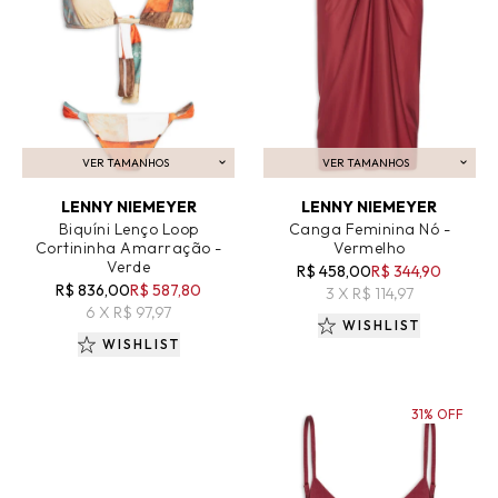
VER TAMANHOS
VER TAMANHOS
ADICIONAR AO CARRINHO
ADICIONAR AO CARRINHO
LENNY NIEMEYER
LENNY NIEMEYER
Biquíni Lenço Loop
Canga Feminina Nó -
Cortininha Amarração -
Vermelho
Verde
R$ 458,00
R$ 344,90
R$ 836,00
R$ 587,80
3 X R$ 114,97
6 X R$ 97,97
WISHLIST
WISHLIST
31% OFF