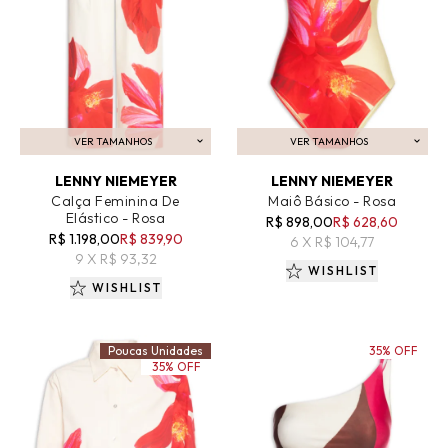
VER TAMANHOS
VER TAMANHOS
ADICIONAR AO CARRINHO
ADICIONAR AO CARRINHO
LENNY NIEMEYER
LENNY NIEMEYER
Calça Feminina De
Maiô Básico - Rosa
Elástico - Rosa
R$ 898,00
R$ 628,60
R$ 1.198,00
R$ 839,90
6 X R$ 104,77
9 X R$ 93,32
WISHLIST
WISHLIST
Poucas Unidades
35% OFF
35% OFF