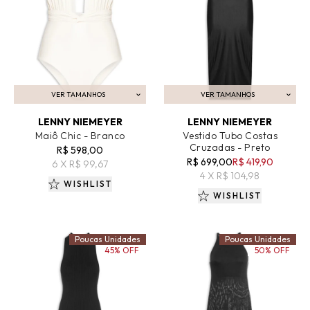
VER TAMANHOS
VER TAMANHOS
ADICIONAR AO CARRINHO
ADICIONAR AO CARRINHO
LENNY NIEMEYER
LENNY NIEMEYER
Maiô Chic - Branco
Vestido Tubo Costas
Cruzadas - Preto
R$ 598,00
R$ 699,00
R$ 419,90
6 X R$ 99,67
4 X R$ 104,98
WISHLIST
WISHLIST
Poucas Unidades
Poucas Unidades
45% OFF
50% OFF