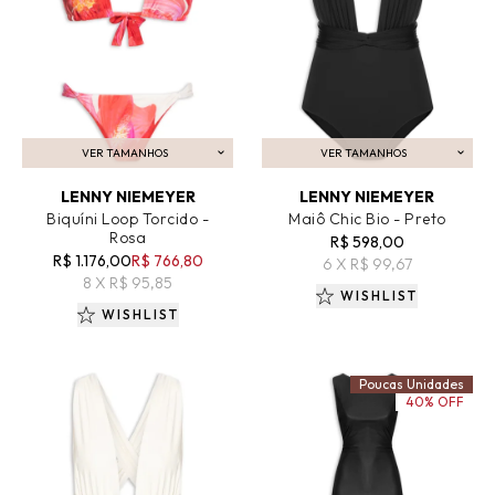
VER TAMANHOS
VER TAMANHOS
ADICIONAR AO CARRINHO
ADICIONAR AO CARRINHO
LENNY NIEMEYER
LENNY NIEMEYER
Biquíni Loop Torcido -
Maiô Chic Bio - Preto
Rosa
R$ 598,00
R$ 1.176,00
R$ 766,80
6 X R$ 99,67
8 X R$ 95,85
WISHLIST
WISHLIST
Poucas Unidades
40% OFF