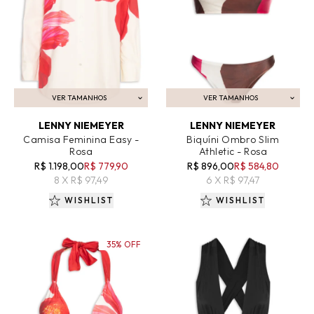
VER TAMANHOS
VER TAMANHOS
ADICIONAR AO CARRINHO
ADICIONAR AO CARRINHO
LENNY NIEMEYER
LENNY NIEMEYER
Camisa Feminina Easy -
Biquíni Ombro Slim
Rosa
Athletic - Rosa
R$ 1.198,00
R$ 779,90
R$ 896,00
R$ 584,80
8 X R$ 97,49
6 X R$ 97,47
WISHLIST
WISHLIST
35% OFF