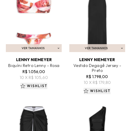
VER TAMANHOS
VER TAMANHOS
ADICIONAR AO CARRINHO
ADICIONAR AO CARRINHO
LENNY NIEMEYER
LENNY NIEMEYER
Biquíni Retro Lenny - Rosa
Vestido Degagê Jersey -
Preto
R$ 1.056,00
R$ 1.798,00
10 X R$ 105,60
10 X R$ 179,80
WISHLIST
WISHLIST