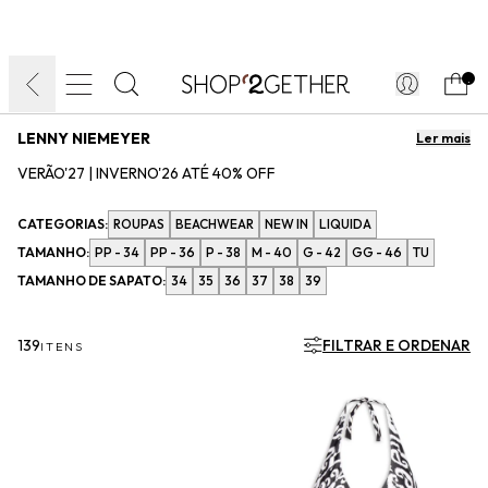
FINAL LIQUIDA:
O VERÃO’27 NO SEU TEMPO:
DIA DOS PAIS
ATÉ 70% OFF + 10% OFF
50% OFF NO FRETE
FRETE GRÁTIS
ULTRARRÁPIDO.
10EXTRA.
FRETEAPP*
.
LENNY NIEMEYER
Ler mais
VERÃO'27 | INVERNO'26 ATÉ 40% OFF
O lifestyle carioca é característica principal das peças criada pela estilista
Lenny Niemeyer, que produz além dos biquínis e maiôs, moda pós-praia, com
CATEGORIAS:
ROUPAS
BEACHWEAR
NEW IN
LIQUIDA
roupas, bolsas e sapatos. A venda em multimarcas online é exclusiva nos e-
TAMANHO:
PP - 34
PP - 36
P - 38
M - 40
G - 42
GG - 46
TU
shoppings do grupo ICOMM.
TAMANHO DE SAPATO:
34
35
36
37
38
39
Ler menos
139
FILTRAR E ORDENAR
ITENS