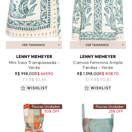
VER TAMANHOS
VER TAMANHOS
ADICIONAR AO CARRINHO
ADICIONAR AO CARRINHO
LENNY NIEMEYER
LENNY NIEMEYER
Mini Saia Transpassada -
Camisa Feminina Ampla
Verde
Fendas - Verde
R$ 998,00
R$ 649,90
R$ 1.398,00
R$ 908,70
7 X R$ 92,84
10 X R$ 90,87
WISHLIST
WISHLIST
Poucas Unidades
Poucas Unidades
30% OFF
25% OFF