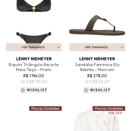
VER TAMANHOS
VER TAMANHOS
ADICIONAR AO CARRINHO
ADICIONAR AO CARRINHO
LENNY NIEMEYER
LENNY NIEMEYER
Biquíni Triângulo Recorte
Sandália Feminina Elo
Meia Taça - Preto
Rebites - Marrom
R$ 1.196,00
R$ 278,00
10 X R$ 119,60
3 X R$ 92,67
WISHLIST
WISHLIST
Poucas Unidades
Poucas Unidades
25% OFF