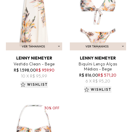
VER TAMANHOS
VER TAMANHOS
ADICIONAR AO CARRINHO
ADICIONAR AO CARRINHO
LENNY NIEMEYER
LENNY NIEMEYER
Vestido Clean - Bege
Biquíni Lenço Alças
Médias - Bege
R$ 1.598,00
R$ 959,90
R$ 816,00
R$ 571,20
10 X R$ 95,99
6 X R$ 95,20
WISHLIST
WISHLIST
30% OFF