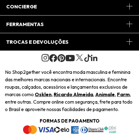
Sobre Nós
CONCIERGE
Conheça o App
Central de Relacionamento
FERRAMENTAS
Conheça o Site
Fretes
Minha Conta
TROCAS E DEVOLUÇÕES
Journal
2Getherclub
Pedido de Presente
Condições Gerais
Novos Designers
Regulamento e Promoções
Wishlist
No Shop2gether você encontra moda masculina e feminina
Troca Fácil
das melhores marcas nacionais e internacionais. Encontre
Saiu na Mídia
Cupons
roupas, calçados, acessórios e lançamentos exclusivos de
Restituição de Pagamento
marcas como
Osklen
,
Ricardo Almeida
,
Animale
,
Farm
,
Sustentabilidade
entre outras. Compre online com segurança, frete para todo
Dúvidas Frequentes
o Brasil e aproveite nossas facilidades de pagamento.
Navegando
Termos e Condições
FORMAS DE PAGAMENTO
Termos e Condições
Política de Privacidade