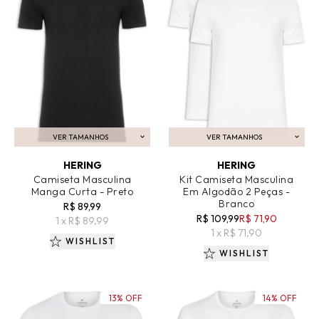
VER TAMANHOS
VER TAMANHOS
ADICIONAR AO CARRINHO
ADICIONAR AO CARRINHO
HERING
HERING
Camiseta Masculina
Kit Camiseta Masculina
Manga Curta - Preto
Em Algodão 2 Peças -
Branco
R$ 89,99
R$ 109,99
R$ 71,90
1 x R$ 89,99
1 x R$ 71,90
WISHLIST
WISHLIST
13% OFF
14% OFF