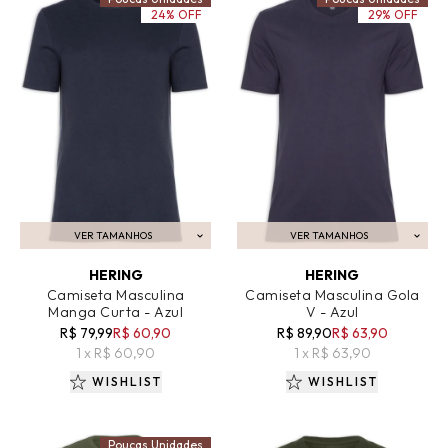
24% OFF
29% OFF
VER TAMANHOS
VER TAMANHOS
ADICIONAR AO CARRINHO
ADICIONAR AO CARRINHO
HERING
HERING
Camiseta Masculina
Camiseta Masculina Gola
Manga Curta - Azul
V - Azul
R$ 79,99
R$ 60,90
R$ 89,90
R$ 63,90
1 x R$ 60,90
1 x R$ 63,90
WISHLIST
WISHLIST
Poucas Unidades