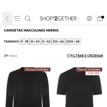
FINAL LIQUIDA:
O VERÃO’27 NO SEU TEMPO:
DIA DOS PAIS
ATÉ 70% OFF + 10% OFF
50% OFF NO FRETE
FRETE GRÁTIS
ULTRARRÁPIDO.
10EXTRA.
FRETEAPP*
.
CAMISETAS MASCULINAS HERING
TAMANHO:
P - 38
M - 40
G - 42
GG - 46
GGG - 48
29
FILTRAR E ORDENAR
ITENS
Poucas Unidades
Poucas Unidades
14% OFF