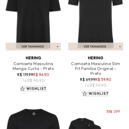
VER TAMANHOS
VER TAMANHOS
ADICIONAR AO CARRINHO
ADICIONAR AO CARRINHO
HERING
HERING
Camiseta Masculina
Camiseta Masculina Slim
Manga Curta - Preto
Fit Família Original -
Preto
R$ 119,99
R$ 96,90
R$ 69,99
R$ 59,90
1 x R$ 96,90
1 x R$ 59,90
WISHLIST
WISHLIST
35% OFF