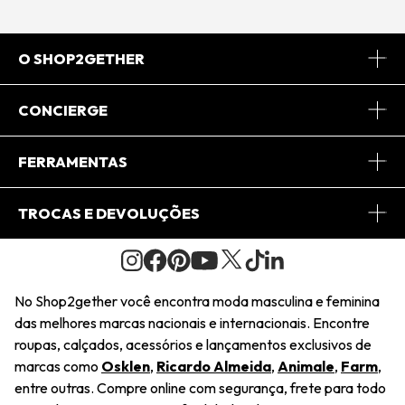
O SHOP2GETHER
Sobre Nós
CONCIERGE
Conheça o App
Central de Relacionamento
FERRAMENTAS
Conheça o Site
Fretes
Minha Conta
TROCAS E DEVOLUÇÕES
Journal
2Getherclub
Pedido de Presente
Condições Gerais
Novos Designers
Regulamento e Promoções
Wishlist
No Shop2gether você encontra moda masculina e feminina
Troca Fácil
das melhores marcas nacionais e internacionais. Encontre
Saiu na Mídia
Cupons
roupas, calçados, acessórios e lançamentos exclusivos de
Restituição de Pagamento
marcas como
Osklen
,
Ricardo Almeida
,
Animale
,
Farm
,
Sustentabilidade
entre outras. Compre online com segurança, frete para todo
Dúvidas Frequentes