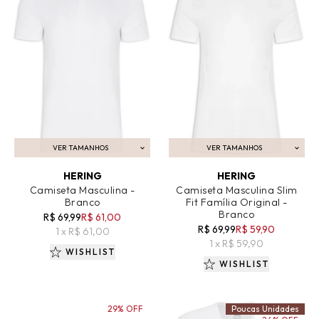
VER TAMANHOS
VER TAMANHOS
ADICIONAR AO CARRINHO
ADICIONAR AO CARRINHO
HERING
HERING
Camiseta Masculina -
Camiseta Masculina Slim
Branco
Fit Família Original -
Branco
R$ 69,99
R$ 61,00
R$ 69,99
R$ 59,90
1 x R$ 61,00
1 x R$ 59,90
WISHLIST
WISHLIST
29% OFF
Poucas Unidades