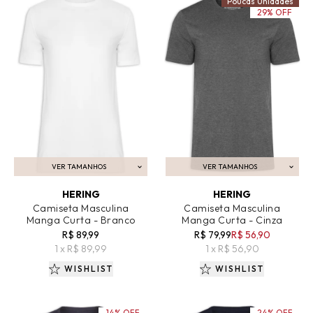
Poucas Unidades
29% OFF
VER TAMANHOS
VER TAMANHOS
ADICIONAR AO CARRINHO
ADICIONAR AO CARRINHO
HERING
HERING
Camiseta Masculina
Camiseta Masculina
Manga Curta - Branco
Manga Curta - Cinza
R$ 89,99
R$ 79,99
R$ 56,90
1 x R$ 89,99
1 x R$ 56,90
WISHLIST
WISHLIST
14% OFF
24% OFF