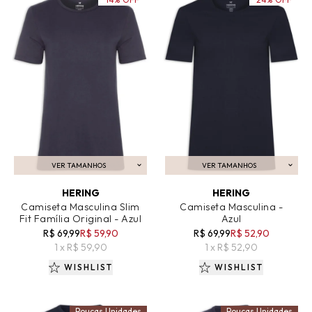
VER TAMANHOS
VER TAMANHOS
ADICIONAR AO CARRINHO
ADICIONAR AO CARRINHO
HERING
HERING
Camiseta Masculina Slim
Camiseta Masculina -
Fit Família Original - Azul
Azul
R$ 69,99
R$ 59,90
R$ 69,99
R$ 52,90
1 x R$ 59,90
1 x R$ 52,90
WISHLIST
WISHLIST
Poucas Unidades
Poucas Unidades