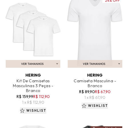
24% OFF
VER TAMANHOS
VER TAMANHOS
ADICIONAR AO CARRINHO
ADICIONAR AO CARRINHO
HERING
HERING
Kit De Camisetas
Camiseta Masculina -
Masculinas 3 Peças -
Branco
Branco
R$ 89,90
R$ 67,90
R$ 159,99
R$ 112,90
1 x R$ 67,90
1 x R$ 112,90
WISHLIST
WISHLIST