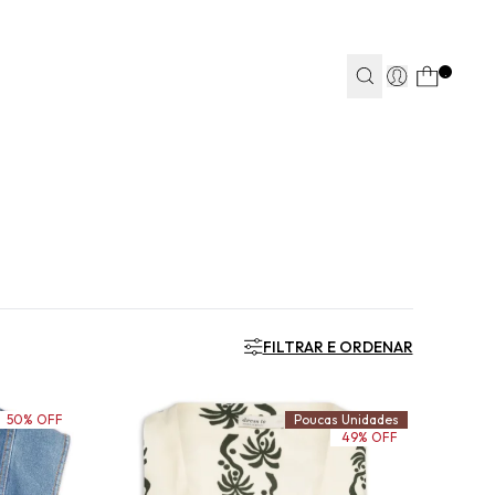
TEAPP*
.
S
S
JEANS
JEANS
FITNESS
FITNESS
CASA
CASA
FILTRAR E ORDENAR
50% OFF
Poucas Unidades
49% OFF