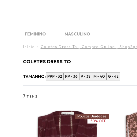
FINAL 
DIA DO
O VE
FEMININO
MASCULINO
FINAL LIQUIDA
FINAL LIQUIDA
WHAT´S NEW
WHAT'S NEW
MARCAS
MARCAS
Início
>
Coletes Dress To | Compre Online | Shop2g
COLETES DRESS TO
TAMANHO:
PPP - 32
PP - 36
P - 38
M - 40
G - 42
7
ITENS
Poucas Unidades
50% OFF