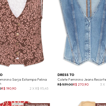
TO
DRESS TO
eminino Sarja Estampa Felina
Colete Feminino Jeans Recorte
m
R$ 539,00
R$ 270,90
3 X
0
R$ 190,90
2 X R$ 95,45
Poucas Unidades
Pouca