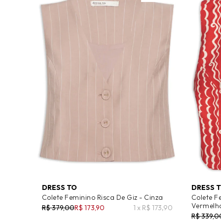
DRESS TO
DRESS 
Colete Feminino Risca De Giz - Cinza
Colete F
Vermelh
R$ 379,00
R$ 173,90
1 x R$ 173,90
R$ 339,0