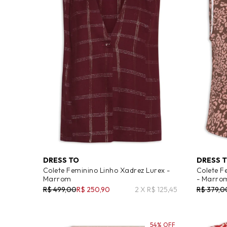
DRESS TO
DRESS 
Colete Feminino Linho Xadrez Lurex -
Colete F
Marrom
- Marro
R$ 499,00
R$ 250,90
2 X R$ 125,45
R$ 379,0
54% OFF