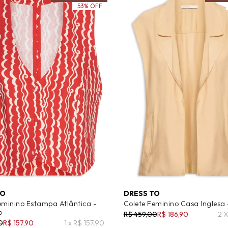
53% OFF
TO
DRESS TO
eminino Estampa Atlântica -
Colete Feminino Casa Inglesa 
o
R$ 459,00
R$ 186,90
2 
0
R$ 157,90
1 x R$ 157,90