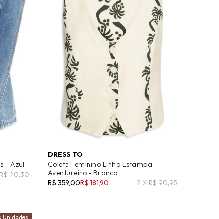
DRESS TO
s - Azul
Colete Feminino Linho Estampa
Aventureiro - Branco
 R$ 90,30
R$ 359,00
R$ 181,90
2 X R$ 90,95
s Unidades