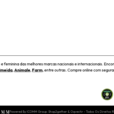
 feminina das melhores marcas nacionais e internacionais. Encon
lmeida
,
Animale
,
Farm
, entre outras. Compre online com seguran
Powered By ICOMM Group: Shop2gether & Oqvestir - Todos Os Direitos 