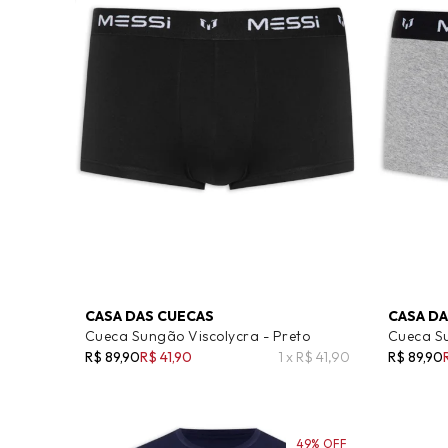
CASA DAS CUECAS
CASA DA
Cueca Sungão Viscolycra - Preto
Cueca Su
R$ 89,90
R$ 41,90
1 x R$ 41,90
R$ 89,90
49% OFF