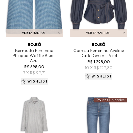
VER TAMANHOS
VER TAMANHOS
ADICIONAR AO CARRINHO
ADICIONAR AO CARRINHO
BO.BÔ
BO.BÔ
Bermuda Feminina
Camisa Feminina Aveline
Philippa Waffle Blue -
Dark Denim - Azul
Azul
R$ 1.298,00
R$ 698,00
10 X R$ 129,80
7 X R$ 99,71
WISHLIST
WISHLIST
Poucas Unidades