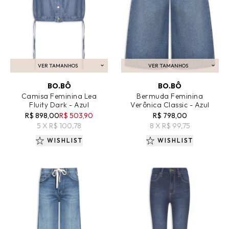
VER TAMANHOS
VER TAMANHOS
ADICIONAR AO CARRINHO
ADICIONAR AO CARRINHO
BO.BÔ
BO.BÔ
Camisa Feminina Lea
Bermuda Feminina
Fluity Dark - Azul
Verônica Classic - Azul
R$ 898,00
R$ 503,90
R$ 798,00
5 X R$ 100,78
8 X R$ 99,75
WISHLIST
WISHLIST