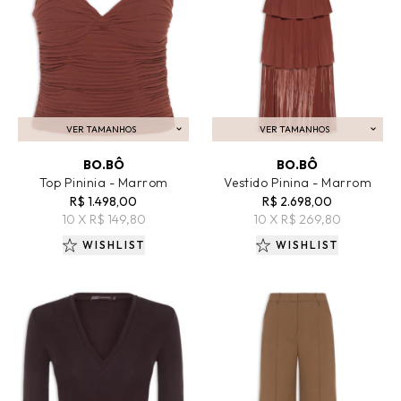
VER TAMANHOS
VER TAMANHOS
ADICIONAR AO CARRINHO
ADICIONAR AO CARRINHO
BO.BÔ
BO.BÔ
Top Pininia - Marrom
Vestido Pinina - Marrom
R$ 1.498,00
R$ 2.698,00
10 X R$ 149,80
10 X R$ 269,80
WISHLIST
WISHLIST