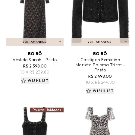
VER TAMANHOS
VER TAMANHOS
ADICIONAR AO CARRINHO
ADICIONAR AO CARRINHO
BO.BÔ
BO.BÔ
Vestido Sarah - Preto
Cardigan Feminino
Marieta Paloma Tricot -
R$ 2.398,00
Preto
10 X R$ 239,80
R$ 2.498,00
WISHLIST
10 X R$ 249,80
WISHLIST
Poucas Unidades