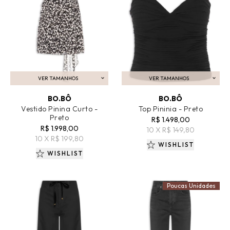
VER TAMANHOS
VER TAMANHOS
ADICIONAR AO CARRINHO
ADICIONAR AO CARRINHO
BO.BÔ
BO.BÔ
Vestido Pinina Curto -
Top Pininia - Preto
Preto
R$ 1.498,00
R$ 1.998,00
10 X R$ 149,80
10 X R$ 199,80
WISHLIST
WISHLIST
Poucas Unidades