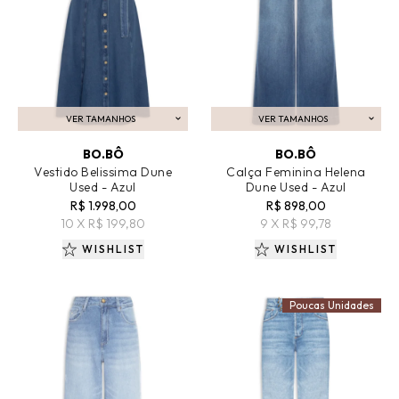
VER TAMANHOS
VER TAMANHOS
ADICIONAR AO CARRINHO
ADICIONAR AO CARRINHO
BO.BÔ
BO.BÔ
Vestido Belissima Dune
Calça Feminina Helena
Used - Azul
Dune Used - Azul
R$ 1.998,00
R$ 898,00
10 X R$ 199,80
9 X R$ 99,78
WISHLIST
WISHLIST
Poucas Unidades