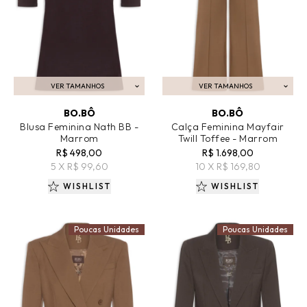
VER TAMANHOS
VER TAMANHOS
ADICIONAR AO CARRINHO
ADICIONAR AO CARRINHO
BO.BÔ
BO.BÔ
Blusa Feminina Nath BB -
Calça Feminina Mayfair
Marrom
Twill Toffee - Marrom
R$ 498,00
R$ 1.698,00
5 X R$ 99,60
10 X R$ 169,80
WISHLIST
WISHLIST
Poucas Unidades
Poucas Unidades