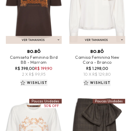
VER TAMANHOS
VER TAMANHOS
ADICIONAR AO CARRINHO
ADICIONAR AO CARRINHO
BO.BÔ
BO.BÔ
Camiseta Feminina Bird
Camisa Feminina New
BB - Marrom
Cora - Branco
R$ 398,00
R$ 199,90
R$ 1.298,00
2 X R$ 99,95
10 X R$ 129,80
WISHLIST
WISHLIST
Poucas Unidades
Poucas Unidades
50% OFF