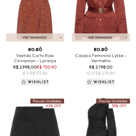
VER TAMANHOS
VER TAMANHOS
ADICIONAR AO CARRINHO
ADICIONAR AO CARRINHO
BO.BÔ
BO.BÔ
Vestido Curto Raw
Casaco Feminino Lykke -
Cinnamon - Laranja
Vermelho
R$ 2.998,00
R$ 750,90
R$ 2.798,00
8 X R$ 93,86
10 X R$ 279,80
WISHLIST
WISHLIST
Poucas Unidades
Poucas Unidades
42% OFF
55% OFF