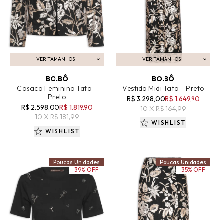
VER TAMANHOS
VER TAMANHOS
ADICIONAR AO CARRINHO
ADICIONAR AO CARRINHO
BO.BÔ
BO.BÔ
Casaco Feminino Tata -
Vestido Midi Tata - Preto
Preto
R$ 3.298,00
R$ 1.649,90
R$ 2.598,00
R$ 1.819,90
10 X R$ 164,99
10 X R$ 181,99
WISHLIST
WISHLIST
Poucas Unidades
Poucas Unidades
39% OFF
35% OFF