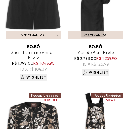
VER TAMANHOS
VER TAMANHOS
ADICIONAR AO CARRINHO
ADICIONAR AO CARRINHO
BO.BÔ
BO.BÔ
Short Feminino Anna -
Vestido Pia - Preto
Preto
R$ 2.798,00
R$ 1.259,90
R$ 1.798,00
R$ 1.043,90
10 X R$ 125,99
10 X R$ 104,39
WISHLIST
WISHLIST
Poucas Unidades
Poucas Unidades
30% OFF
50% OFF