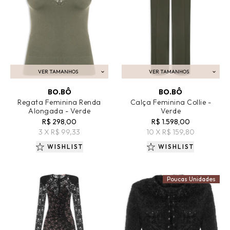
VER TAMANHOS
VER TAMANHOS
ADICIONAR AO CARRINHO
ADICIONAR AO CARRINHO
BO.BÔ
BO.BÔ
Regata Feminina Renda
Calça Feminina Collie -
Alongada - Verde
Verde
R$ 298,00
R$ 1.598,00
3 X R$ 99,33
10 X R$ 159,80
WISHLIST
WISHLIST
Poucas Unidades