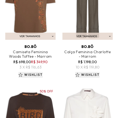
VER TAMANHOS
VER TAMANHOS
ADICIONAR AO CARRINHO
ADICIONAR AO CARRINHO
BO.BÔ
BO.BÔ
Camiseta Feminina
Calça Feminina Charlotte
Woods Toffee - Marrom
- Marrom
R$ 698,00
R$ 349,90
R$ 1.198,00
3 X R$ 116,63
10 X R$ 119,80
WISHLIST
WISHLIST
50% OFF