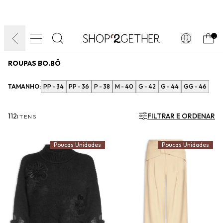
FINAL LIQUIDA:
O VERÃO’27 NO SEU TEMPO:
DIA DOS PAIS
ATÉ 70% OFF + 10% OFF
50% OFF NO FRETE
FRETE GRÁTIS
ULTRARRÁPIDO.
10EXTRA.
FRETEAPP*
.
ROUPAS BO.BÔ
TAMANHO:
PP - 34
PP - 36
P - 38
M - 40
G - 42
G - 44
GG - 46
112
FILTRAR E ORDENAR
ITENS
Poucas Unidades
Poucas Unidades