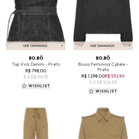
VER TAMANHOS
VER TAMANHOS
ADICIONAR AO CARRINHO
ADICIONAR AO CARRINHO
BO.BÔ
BO.BÔ
Top Vick Denim - Preto
Blusa Feminina Cybele -
Preto
R$ 798,00
R$ 1.298,00
R$ 532,90
8 X R$ 99,75
5 X R$ 106,58
WISHLIST
WISHLIST