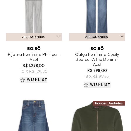
VER TAMANHOS
VER TAMANHOS
ADICIONAR AO CARRINHO
ADICIONAR AO CARRINHO
BO.BÔ
BO.BÔ
Pijama Feminino Phillipa -
Calça Feminina Cecily
Azul
Bootcut A Fio Denim -
Azul
R$ 1.298,00
R$ 798,00
10 X R$ 129,80
8 X R$ 99,75
WISHLIST
WISHLIST
Poucas Unidades