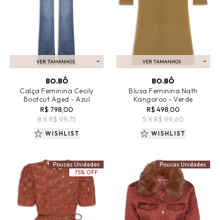
VER TAMANHOS
VER TAMANHOS
ADICIONAR AO CARRINHO
ADICIONAR AO CARRINHO
BO.BÔ
BO.BÔ
Calça Feminina Cecily
Blusa Feminina Nath
Bootcut Aged - Azul
Kangoroo - Verde
R$ 798,00
R$ 498,00
8 X R$ 99,75
5 X R$ 99,60
WISHLIST
WISHLIST
Poucas Unidades
Poucas Unidades
75% OFF