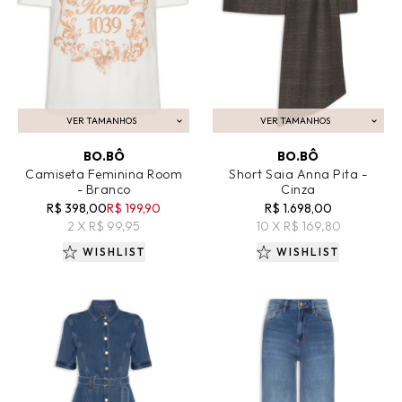
VER TAMANHOS
VER TAMANHOS
ADICIONAR AO CARRINHO
ADICIONAR AO CARRINHO
BO.BÔ
BO.BÔ
Camiseta Feminina Room
Short Saia Anna Pita -
- Branco
Cinza
R$ 398,00
R$ 199,90
R$ 1.698,00
2 X R$ 99,95
10 X R$ 169,80
WISHLIST
WISHLIST