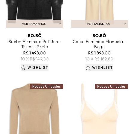
VER TAMANHOS
VER TAMANHOS
ADICIONAR AO CARRINHO
ADICIONAR AO CARRINHO
BO.BÔ
BO.BÔ
Suéter Feminino Pull June
Calça Feminina Manuela -
Tricot - Preto
Bege
R$ 1.498,00
R$ 1.898,00
10 X R$ 149,80
10 X R$ 189,80
WISHLIST
WISHLIST
Poucas Unidades
Poucas Unidades