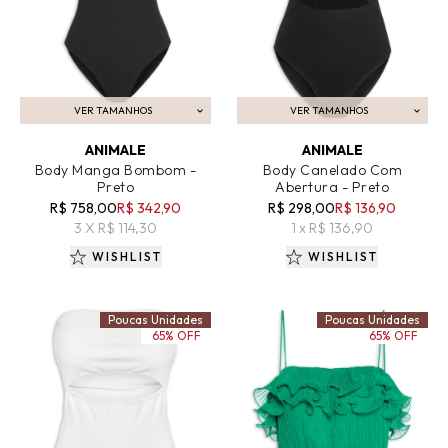
VER TAMANHOS
VER TAMANHOS
ADICIONAR AO CARRINHO
ADICIONAR AO CARRINHO
ANIMALE
ANIMALE
Body Manga Bombom -
Body Canelado Com
Preto
Abertura - Preto
R$ 758,00
R$ 342,90
R$ 298,00
R$ 136,90
3 X R$ 114,30
1 x R$ 136,90
WISHLIST
WISHLIST
Poucas Unidades
Poucas Unidades
65% OFF
65% OFF