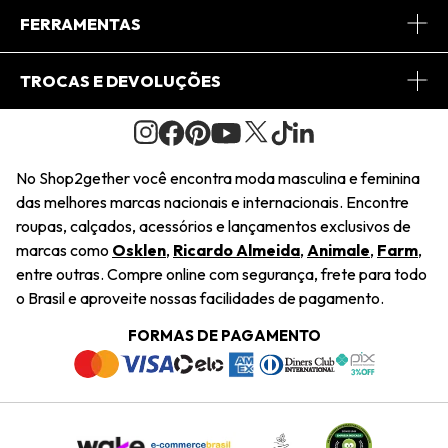
Conheça o App
Central de Relacionamento
FERRAMENTAS
Conheça o Site
Fretes
Minha Conta
TROCAS E DEVOLUÇÕES
Journal
2Getherclub
Pedido de Presente
Condições Gerais
Novos Designers
Regulamento e Promoções
Wishlist
No Shop2gether você encontra moda masculina e feminina
Troca Fácil
das melhores marcas nacionais e internacionais. Encontre
Saiu na Mídia
Cupons
roupas, calçados, acessórios e lançamentos exclusivos de
Restituição de Pagamento
marcas como
Osklen
,
Ricardo Almeida
,
Animale
,
Farm
,
Sustentabilidade
entre outras. Compre online com segurança, frete para todo
Dúvidas Frequentes
o Brasil e aproveite nossas facilidades de pagamento.
Navegando
Termos e Condições
FORMAS DE PAGAMENTO
Termos e Condições
Política de Privacidade
Trabalhe Conosco
Declaração De Conteúdo