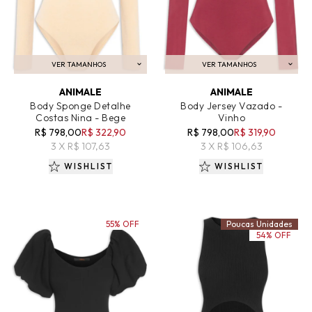
VER TAMANHOS
VER TAMANHOS
ADICIONAR AO CARRINHO
ADICIONAR AO CARRINHO
ANIMALE
ANIMALE
Body Sponge Detalhe
Body Jersey Vazado -
Costas Nina - Bege
Vinho
R$ 798,00
R$ 322,90
R$ 798,00
R$ 319,90
3 X R$ 107,63
3 X R$ 106,63
WISHLIST
WISHLIST
55% OFF
Poucas Unidades
54% OFF