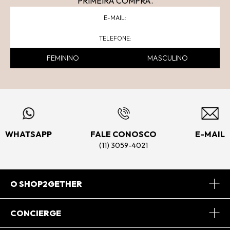
PRIMEIRA COMPRA.
FEMININO
MASCULINO
WHATSAPP
FALE CONOSCO
E-MAIL
(11) 3059-4021
O SHOP2GETHER
Sobre Nós
CONCIERGE