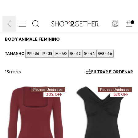
FINAL LIQUIDA:
O VERÃO’27 NO SEU TEMPO:
DIA DOS PAIS
ATÉ 70% OFF + 10% OFF
50% OFF NO FRETE
FRETE GRÁTIS
ULTRARRÁPIDO.
10EXTRA.
FRETEAPP*
.
BODY ANIMALE FEMININO
TAMANHO:
PP - 36
P - 38
M - 40
G - 42
G - 44
GG - 46
13
FILTRAR E ORDENAR
ITENS
Poucas Unidades
Poucas Unidades
30% OFF
55% OFF