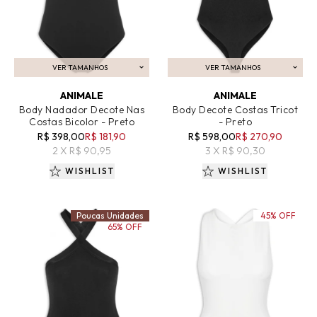
VER TAMANHOS
VER TAMANHOS
ADICIONAR AO CARRINHO
ADICIONAR AO CARRINHO
ANIMALE
ANIMALE
Body Nadador Decote Nas
Body Decote Costas Tricot
Costas Bicolor - Preto
- Preto
R$ 398,00
R$ 181,90
R$ 598,00
R$ 270,90
2 X R$ 90,95
3 X R$ 90,30
WISHLIST
WISHLIST
Poucas Unidades
45% OFF
65% OFF