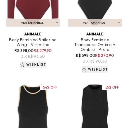
VER TAMANHOS
VER TAMANHOS
ADICIONAR AO CARRINHO
ADICIONAR AO CARRINHO
ANIMALE
ANIMALE
Body Feminino Bailarina
Body Feminino
Wing - Vermelho
Transpasse Ombro A
Ombro - Preto
R$ 398,00
R$ 279,90
R$ 598,00
R$ 270,90
3 X R$ 93,30
3 X R$ 90,30
WISHLIST
WISHLIST
54% OFF
55% OFF