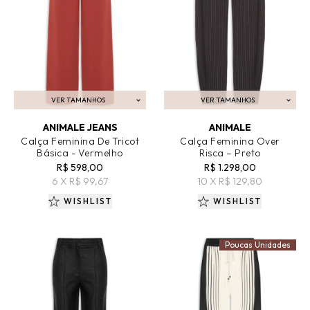
VER TAMANHOS
VER TAMANHOS
ADICIONAR AO CARRINHO
ADICIONAR AO CARRINHO
ANIMALE JEANS
ANIMALE
Calça Feminina De Tricot
Calça Feminina Over
Básica - Vermelho
Risca – Preto
R$ 598,00
R$ 1.298,00
6 X R$ 99,67
10 X R$ 129,80
WISHLIST
WISHLIST
Poucas Unidades