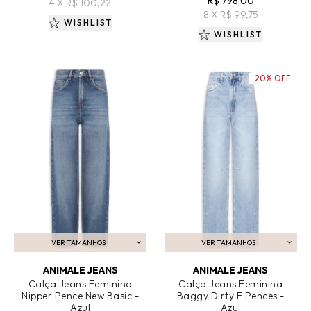
R$ 798,00
4 X R$ 100,22
8 X R$ 99,75
WISHLIST
WISHLIST
20% OFF
VER TAMANHOS
VER TAMANHOS
ADICIONAR AO CARRINHO
ADICIONAR AO CARRINHO
ANIMALE JEANS
ANIMALE JEANS
Calça Jeans Feminina
Calça Jeans Feminina
Nipper Pence New Basic -
Baggy Dirty E Pences -
Azul
Azul