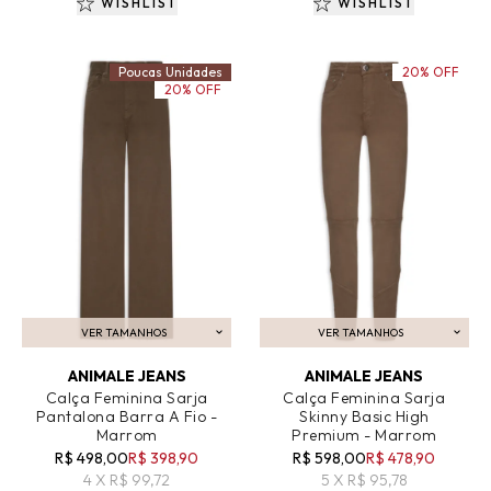
WISHLIST
WISHLIST
Poucas Unidades
20% OFF
20% OFF
VER TAMANHOS
VER TAMANHOS
ADICIONAR AO CARRINHO
ADICIONAR AO CARRINHO
ANIMALE JEANS
ANIMALE JEANS
Calça Feminina Sarja
Calça Feminina Sarja
Pantalona Barra A Fio -
Skinny Basic High
Marrom
Premium - Marrom
R$ 498,00
R$ 398,90
R$ 598,00
R$ 478,90
4 X R$ 99,72
5 X R$ 95,78