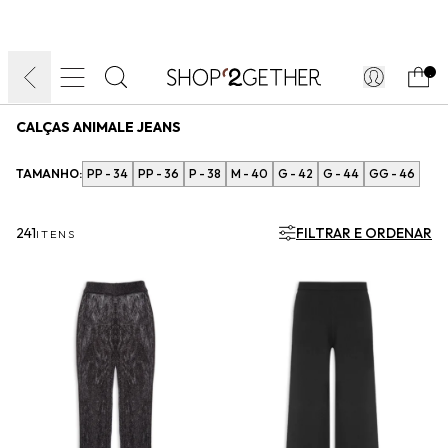
FINAL LIQUIDA:
O VERÃO’27 NO SEU TEMPO:
DIA DOS PAIS
ATÉ 70% OFF + 10% OFF
50% OFF NO FRETE
FRETE GRÁTIS
ULTRARRÁPIDO.
10EXTRA.
FRETEAPP*
.
CALÇAS ANIMALE JEANS
TAMANHO:
PP - 34
PP - 36
P - 38
M - 40
G - 42
G - 44
GG - 46
241
FILTRAR E ORDENAR
ITENS