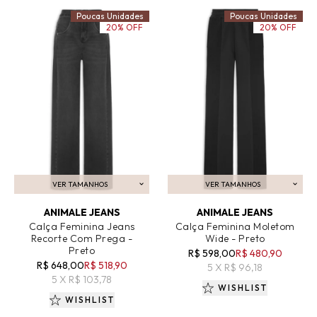
Poucas Unidades
Poucas Unidades
20% OFF
20% OFF
VER TAMANHOS
VER TAMANHOS
ADICIONAR AO CARRINHO
ADICIONAR AO CARRINHO
ANIMALE JEANS
ANIMALE JEANS
Calça Feminina Jeans
Calça Feminina Moletom
Recorte Com Prega -
Wide - Preto
Preto
R$ 598,00
R$ 480,90
R$ 648,00
R$ 518,90
5 X R$ 96,18
5 X R$ 103,78
WISHLIST
WISHLIST