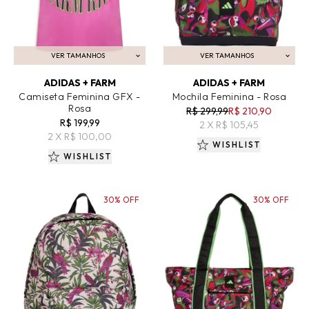
VER TAMANHOS
VER TAMANHOS
ADICIONAR AO CARRINHO
ADICIONAR AO CARRINHO
ADIDAS + FARM
ADIDAS + FARM
Camiseta Feminina GFX -
Mochila Feminina - Rosa
Rosa
R$ 299,99
R$ 210,90
R$ 199,99
2 X R$ 105,45
2 X R$ 100,00
WISHLIST
WISHLIST
30% OFF
30% OFF