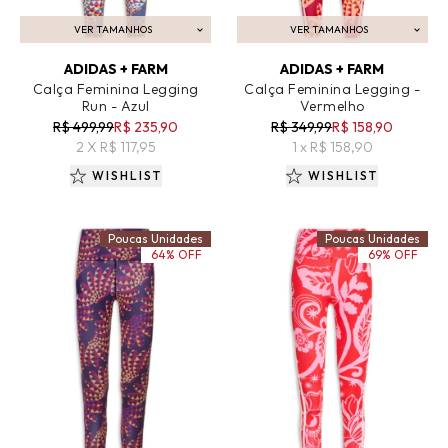
VER TAMANHOS
VER TAMANHOS
ADICIONAR AO CARRINHO
ADICIONAR AO CARRINHO
ADIDAS + FARM
ADIDAS + FARM
Calça Feminina Legging
Calça Feminina Legging -
Run - Azul
Vermelho
R$ 499,99
R$ 235,90
R$ 349,99
R$ 158,90
2 X R$ 117,95
1 x R$ 158,90
WISHLIST
WISHLIST
Poucas Unidades
Poucas Unidades
64% OFF
69% OFF