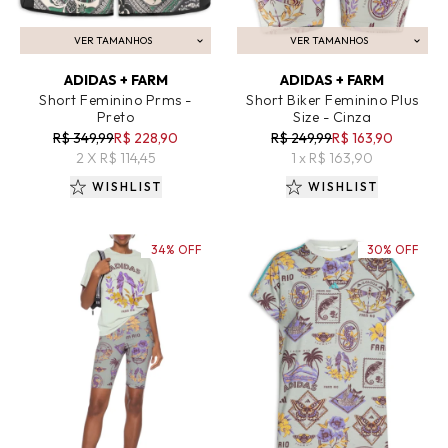
VER TAMANHOS
VER TAMANHOS
ADICIONAR AO CARRINHO
ADICIONAR AO CARRINHO
ADIDAS + FARM
ADIDAS + FARM
Short Feminino Prms -
Short Biker Feminino Plus
Preto
Size - Cinza
R$ 349,99
R$ 228,90
R$ 249,99
R$ 163,90
2 X R$ 114,45
1 x R$ 163,90
WISHLIST
WISHLIST
34% OFF
30% OFF