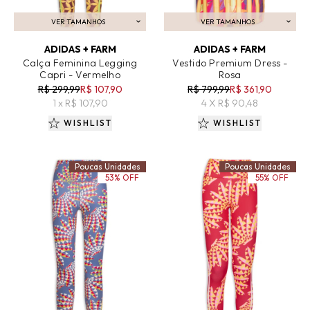
VER TAMANHOS
VER TAMANHOS
ADICIONAR AO CARRINHO
ADICIONAR AO CARRINHO
ADIDAS + FARM
ADIDAS + FARM
Calça Feminina Legging
Vestido Premium Dress -
Capri - Vermelho
Rosa
R$ 299,99
R$ 107,90
R$ 799,99
R$ 361,90
1 x R$ 107,90
4 X R$ 90,48
WISHLIST
WISHLIST
Poucas Unidades
Poucas Unidades
53% OFF
55% OFF