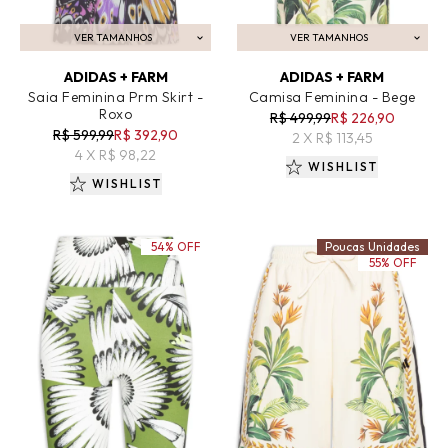
VER TAMANHOS
VER TAMANHOS
ADICIONAR AO CARRINHO
ADICIONAR AO CARRINHO
ADIDAS + FARM
ADIDAS + FARM
Saia Feminina Prm Skirt -
Camisa Feminina - Bege
Roxo
R$ 499,99
R$ 226,90
R$ 599,99
R$ 392,90
2 X R$ 113,45
4 X R$ 98,22
WISHLIST
WISHLIST
54% OFF
Poucas Unidades
55% OFF