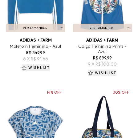
VER TAMANHOS
VER TAMANHOS
ADICIONAR AO CARRINHO
ADICIONAR AO CARRINHO
ADIDAS + FARM
ADIDAS + FARM
Moletom Feminino - Azul
Calça Feminina Prms -
Azul
R$ 549,99
R$ 899,99
6 X R$ 91,66
9 X R$ 100,00
WISHLIST
WISHLIST
14% OFF
30% OFF