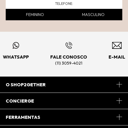
FEMININO
MASCULINO
WHATSAPP
FALE CONOSCO
E-MAIL
(11) 3059-4021
O SHOP2GETHER
Sobre Nós
CONCIERGE
Conheça o App
Central de Relacionamento
FERRAMENTAS
Conheça o Site