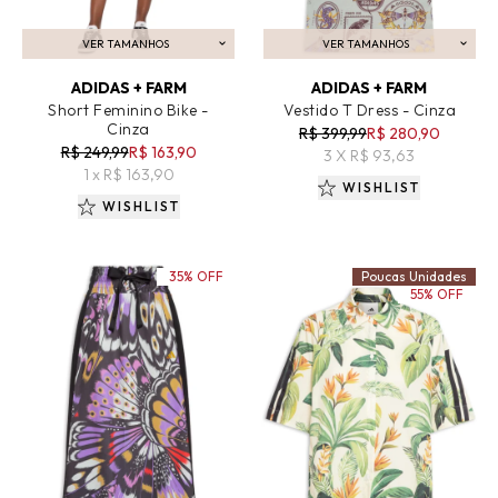
VER TAMANHOS
VER TAMANHOS
ADICIONAR AO CARRINHO
ADICIONAR AO CARRINHO
ADIDAS + FARM
ADIDAS + FARM
Short Feminino Bike -
Vestido T Dress - Cinza
Cinza
R$ 399,99
R$ 280,90
R$ 249,99
R$ 163,90
3 X R$ 93,63
1 x R$ 163,90
WISHLIST
WISHLIST
35% OFF
Poucas Unidades
55% OFF