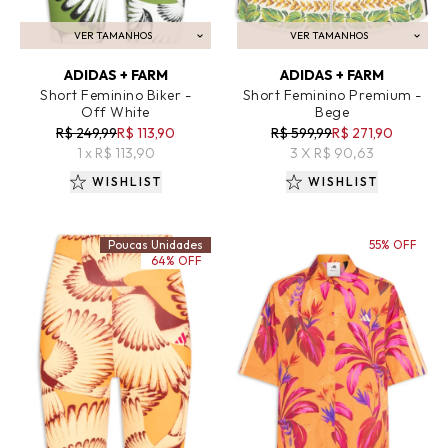
VER TAMANHOS
VER TAMANHOS
ADICIONAR AO CARRINHO
ADICIONAR AO CARRINHO
ADIDAS + FARM
ADIDAS + FARM
Short Feminino Biker -
Short Feminino Premium -
Off White
Bege
R$ 249,99
R$ 113,90
R$ 599,99
R$ 271,90
1 x R$ 113,90
3 X R$ 90,63
WISHLIST
WISHLIST
Poucas Unidades
55% OFF
64% OFF