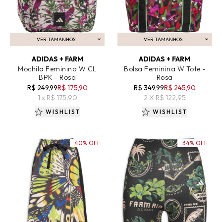
VER TAMANHOS
VER TAMANHOS
ADICIONAR AO CARRINHO
ADICIONAR AO CARRINHO
ADIDAS + FARM
ADIDAS + FARM
Mochila Feminina W CL
Bolsa Feminina W Tote -
BPK - Rosa
Rosa
R$ 249,99
R$ 175,90
R$ 349,99
R$ 245,90
1 x R$ 175,90
2 X R$ 122,95
WISHLIST
WISHLIST
40% OFF
34% OFF