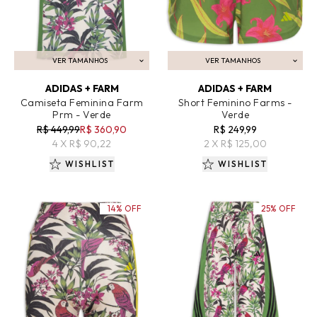
VER TAMANHOS
VER TAMANHOS
ADICIONAR AO CARRINHO
ADICIONAR AO CARRINHO
ADIDAS + FARM
ADIDAS + FARM
Camiseta Feminina Farm
Short Feminino Farms -
Prm - Verde
Verde
R$ 449,99
R$ 360,90
R$ 249,99
4 X R$ 90,22
2 X R$ 125,00
WISHLIST
WISHLIST
14% OFF
25% OFF