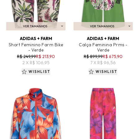
VER TAMANHOS
VER TAMANHOS
ADICIONAR AO CARRINHO
ADICIONAR AO CARRINHO
ADIDAS + FARM
ADIDAS + FARM
Short Feminino Farm Bike
Calça Feminina Prms -
- Verde
Verde
R$ 249,99
R$ 213,90
R$ 899,99
R$ 675,90
2 X R$ 106,95
7 X R$ 96,56
WISHLIST
WISHLIST