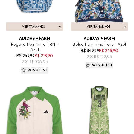
VER TAMANHOS
VER TAMANHOS
ADICIONAR AO CARRINHO
ADICIONAR AO CARRINHO
ADIDAS + FARM
ADIDAS + FARM
Regata Feminina TRN -
Bolsa Feminina Tote - Azul
Azul
R$ 349,99
R$ 245,90
R$ 249,99
R$ 213,90
2 X R$ 122,95
2 X R$ 106,95
WISHLIST
WISHLIST