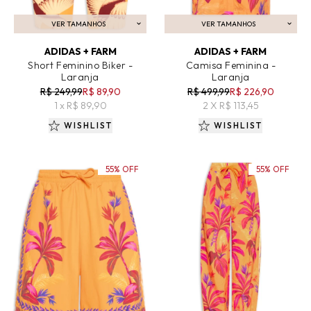
VER TAMANHOS
VER TAMANHOS
ADICIONAR AO CARRINHO
ADICIONAR AO CARRINHO
ADIDAS + FARM
ADIDAS + FARM
Short Feminino Biker -
Camisa Feminina -
Laranja
Laranja
R$ 249,99
R$ 89,90
R$ 499,99
R$ 226,90
1 x R$ 89,90
2 X R$ 113,45
WISHLIST
WISHLIST
55% OFF
55% OFF