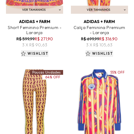
VER TAMANHOS
VER TAMANHOS
ADICIONAR AO CARRINHO
ADICIONAR AO CARRINHO
ADIDAS + FARM
ADIDAS + FARM
Short Feminino Premium -
Calça Feminina Premium
Laranja
- Laranja
R$ 599,99
R$ 271,90
R$ 699,99
R$ 316,90
3 X R$ 90,63
3 X R$ 105,63
WISHLIST
WISHLIST
Poucas Unidades
55% OFF
64% OFF