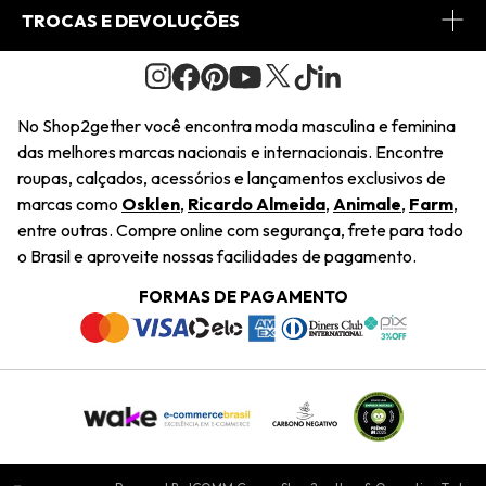
Fretes
Minha Conta
TROCAS E DEVOLUÇÕES
Journal
2Getherclub
Pedido de Presente
Condições Gerais
Novos Designers
Regulamento e Promoções
Wishlist
No Shop2gether você encontra moda masculina e feminina
Troca Fácil
das melhores marcas nacionais e internacionais. Encontre
Saiu na Mídia
Cupons
roupas, calçados, acessórios e lançamentos exclusivos de
Restituição de Pagamento
marcas como
Osklen
,
Ricardo Almeida
,
Animale
,
Farm
,
Sustentabilidade
entre outras. Compre online com segurança, frete para todo
Dúvidas Frequentes
o Brasil e aproveite nossas facilidades de pagamento.
Navegando
Termos e Condições
FORMAS DE PAGAMENTO
Termos e Condições
Política de Privacidade
Trabalhe Conosco
Declaração De Conteúdo