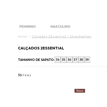
FINAL 
DIA DO
O VE
FEMININO
MASCULINO
FINAL LIQUIDA
FINAL LIQUIDA
WHAT´S NEW
WHAT'S NEW
MARCAS
MARCAS
Início
>
Calçados 2Essential | Shop2gether
CALÇADOS 2ESSENTIAL
TAMANHO DE SAPATO:
34
35
36
37
38
39
36
ITENS
Novo