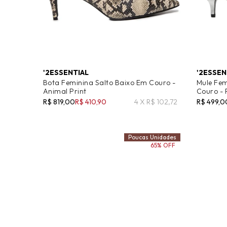
'2ESSENTIAL
'2ESSEN
Bota Feminina Salto Baixo Em Couro -
Mule Fe
Animal Print
Couro -
R$ 819,00
R$ 410,90
4 X R$ 102,72
R$ 499,0
Poucas Unidades
65% OFF