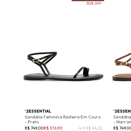
50% OFF
'2ESSENTIAL
'2ESSEN
Sandália Feminina Rasteira Em Couro
Sandália
- Preto
- Marro
R$ 749,00
R$ 376,90
4 X R$ 94,22
R$ 749,0