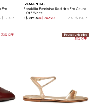
'2ESSENTIAL
io Em
Sandália Feminina Rasteira Em Couro
- Off White
 R$ 120,45
R$ 749,00
R$ 262,90
2 X R$ 131,45
30% OFF
Poucas Unidades
50% OFF