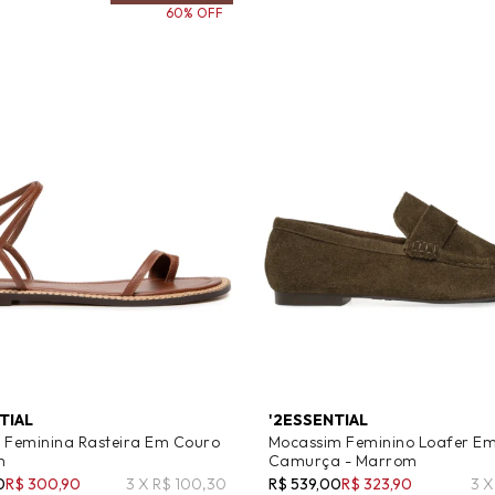
60% OFF
TIAL
'2ESSENTIAL
 Feminina Rasteira Em Couro
Mocassim Feminino Loafer E
m
Camurça - Marrom
0
R$ 300,90
3 X R$ 100,30
R$ 539,00
R$ 323,90
3 X