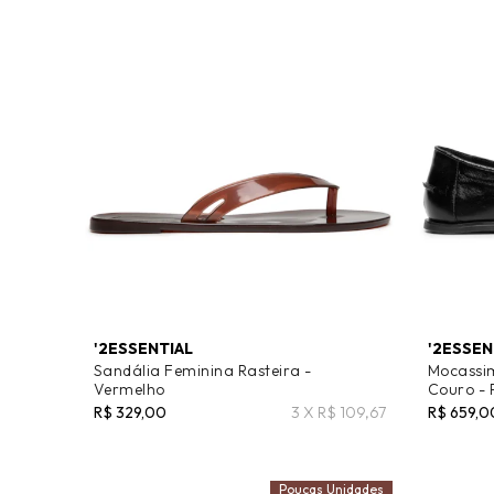
'2ESSENTIAL
'2ESSEN
Sandália Feminina Rasteira -
Mocassi
Vermelho
Couro - 
R$ 329,00
3 X R$ 109,67
R$ 659,0
Poucas Unidades