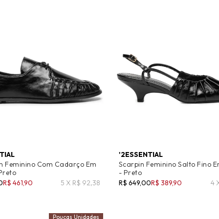
TIAL
'2ESSENTIAL
m Feminino Com Cadarço Em
Scarpin Feminino Salto Fino 
Preto
- Preto
0
R$ 461,90
5 X R$ 92,38
R$ 649,00
R$ 389,90
4 
Poucas Unidades