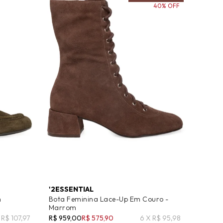
40% OFF
'2ESSENTIAL
m
Bota Feminina Lace-Up Em Couro -
Marrom
 R$ 107,97
R$ 959,00
R$ 575,90
6 X R$ 95,98