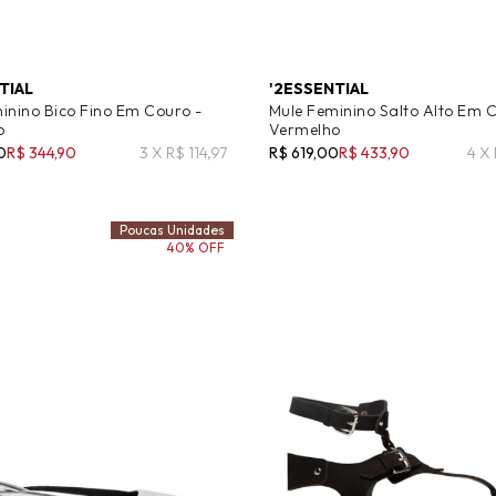
TIAL
'2ESSENTIAL
inino Bico Fino Em Couro -
Mule Feminino Salto Alto Em 
o
Vermelho
0
R$ 344,90
3 X R$ 114,97
R$ 619,00
R$ 433,90
4 X
Poucas Unidades
40% OFF