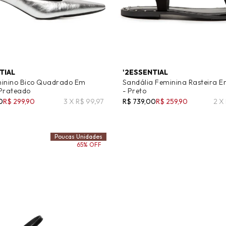
TIAL
'2ESSENTIAL
minino Bico Quadrado Em
Sandália Feminina Rasteira 
 Prateado
- Preto
0
R$ 299,90
3 X R$ 99,97
R$ 739,00
R$ 259,90
2 X
Poucas Unidades
65% OFF