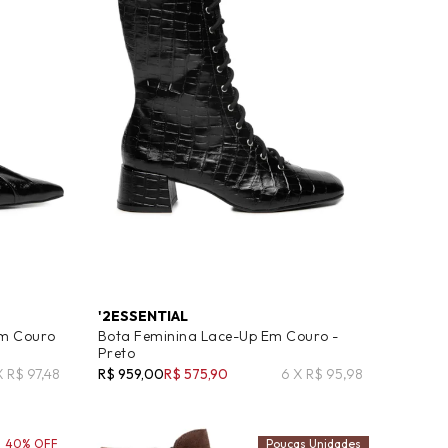
'2ESSENTIAL
Em Couro
Bota Feminina Lace-Up Em Couro -
Preto
X R$ 97,48
R$ 959,00
R$ 575,90
6 X R$ 95,98
40% OFF
Poucas Unidades