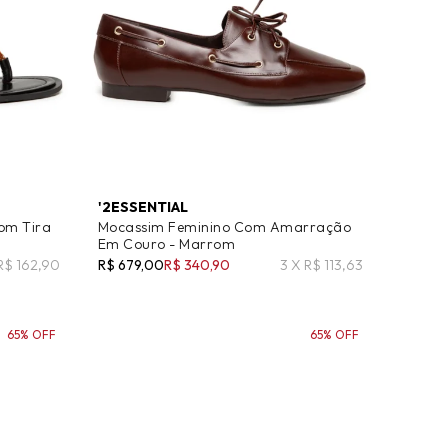
'2ESSENTIAL
om Tira
Mocassim Feminino Com Amarração
Em Couro - Marrom
 R$ 162,90
R$ 679,00
R$ 340,90
3 X R$ 113,63
65% OFF
65% OFF