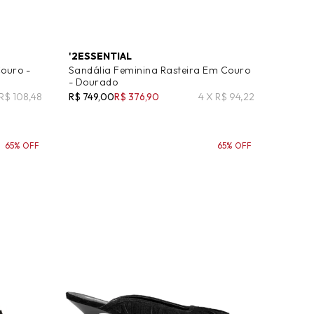
'2ESSENTIAL
Couro -
Sandália Feminina Rasteira Em Couro
- Dourado
 R$ 108,48
R$ 749,00
R$ 376,90
4 X R$ 94,22
65% OFF
65% OFF