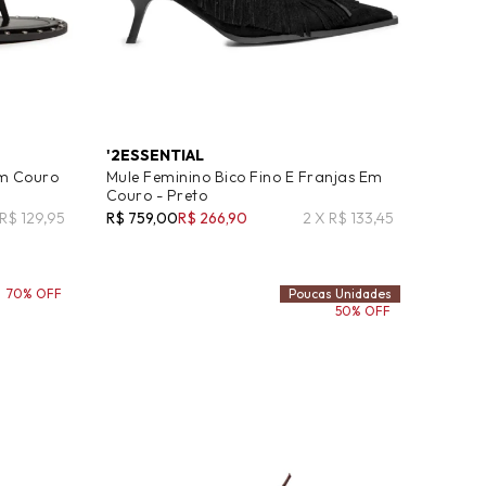
'2ESSENTIAL
Em Couro
Mule Feminino Bico Fino E Franjas Em
Couro - Preto
 R$ 129,95
R$ 759,00
R$ 266,90
2 X R$ 133,45
70% OFF
Poucas Unidades
50% OFF