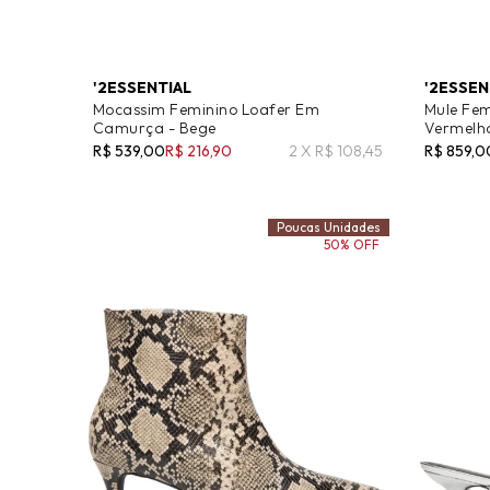
'2ESSENTIAL
'2ESSEN
Mocassim Feminino Loafer Em
Mule Fem
Camurça - Bege
Vermelh
R$ 539,00
R$ 216,90
2 X R$ 108,45
R$ 859,0
Poucas Unidades
50% OFF