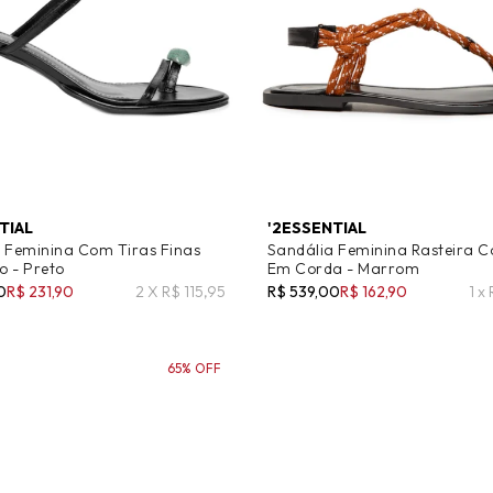
TIAL
'2ESSENTIAL
 Feminina Com Tiras Finas
Sandália Feminina Rasteira C
 - Preto
Em Corda - Marrom
0
R$ 231,90
2 X R$ 115,95
R$ 539,00
R$ 162,90
1 x
65% OFF