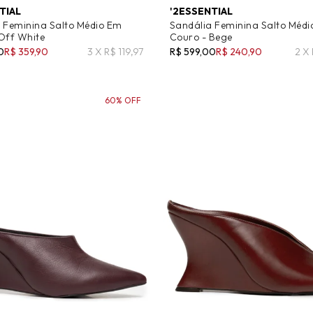
TIAL
'2ESSENTIAL
 Feminina Salto Médio Em
Sandália Feminina Salto Méd
Off White
Couro - Bege
0
R$ 359,90
3 X R$ 119,97
R$ 599,00
R$ 240,90
2 X
60% OFF