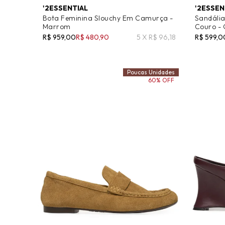
'2ESSENTIAL
'2ESSEN
Bota Feminina Slouchy Em Camurça -
Sandália
Marrom
Couro - 
R$ 959,00
R$ 480,90
5 X R$ 96,18
R$ 599,0
Poucas Unidades
60% OFF