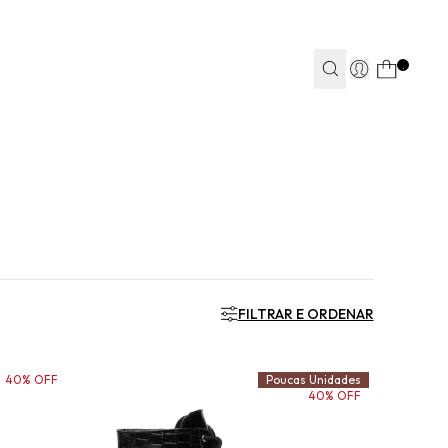
TEAPP*
.
S
S
JEANS
JEANS
FITNESS
FITNESS
CASA
CASA
FILTRAR E ORDENAR
40% OFF
Poucas Unidades
40% OFF