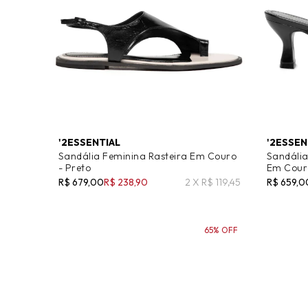
'2ESSENTIAL
'2ESSEN
Sandália Feminina Rasteira Em Couro
Sandália
- Preto
Em Couro
R$ 679,00
R$ 238,90
2 X R$ 119,45
R$ 659,0
65% OFF