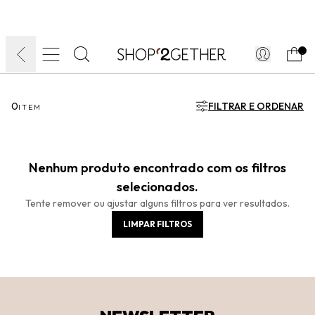
FINAL LIQUIDA:
O VERÃO’27 NO SEU TEMPO:
DIA DOS PAIS
ATÉ 70% OFF + 10% OFF
50% OFF NO FRETE
FRETE GRÁTIS
ULTRARRÁPIDO.
10EXTRA.
FRETEAPP*
.
0
FILTRAR E ORDENAR
ITEM
Nenhum produto encontrado com os filtros
selecionados.
Tente remover ou ajustar alguns filtros para ver resultados.
LIMPAR FILTROS