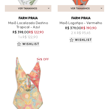
VER TAMANHOS
VER TAMANHOS
ADICIONAR AO CARRINHO
ADICIONAR AO CARRINHO
FARM PRAIA
FARM PRAIA
Maiô Localizado Destino
Maiô Logotipo - Vermelho
Tropical - Azul
R$ 379,00
R$ 190,90
R$ 398,00
R$ 122,90
2 X R$ 95,45
1 x R$ 122,90
WISHLIST
WISHLIST
54% OFF