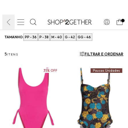
FINAL LIQUIDA:
O VERÃO’27 NO SEU TEMPO:
DIA DOS PAIS
ATÉ 70% OFF + 10% OFF
50% OFF NO FRETE
FRETE GRÁTIS
ULTRARRÁPIDO.
10EXTRA.
FRETEAPP*
.
TAMANHO:
PP - 36
P - 38
M - 40
G - 42
GG - 46
5
FILTRAR E ORDENAR
ITENS
35% OFF
Poucas Unidades