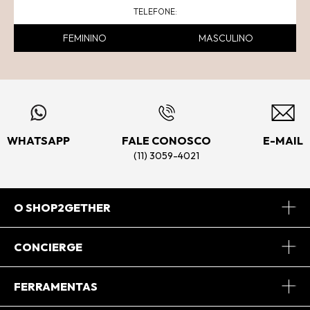
FEMININO
MASCULINO
WHATSAPP
FALE CONOSCO
E-MAIL
(11) 3059-4021
O SHOP2GETHER
Sobre Nós
CONCIERGE
Conheça o App
Central de Relacionamento
FERRAMENTAS