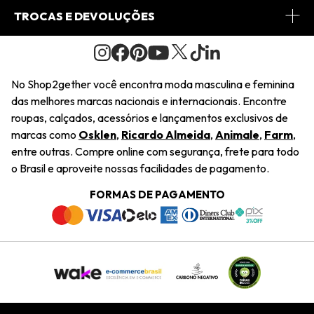
Conheça o Site
Fretes
Minha Conta
TROCAS E DEVOLUÇÕES
Journal
2Getherclub
Pedido de Presente
Condições Gerais
Novos Designers
Regulamento e Promoções
Wishlist
No Shop2gether você encontra moda masculina e feminina
Troca Fácil
das melhores marcas nacionais e internacionais. Encontre
Saiu na Mídia
Cupons
roupas, calçados, acessórios e lançamentos exclusivos de
Restituição de Pagamento
marcas como
Osklen
,
Ricardo Almeida
,
Animale
,
Farm
,
Sustentabilidade
entre outras. Compre online com segurança, frete para todo
Dúvidas Frequentes
o Brasil e aproveite nossas facilidades de pagamento.
Navegando
Termos e Condições
FORMAS DE PAGAMENTO
Termos e Condições
Política de Privacidade
Trabalhe Conosco
Declaração De Conteúdo