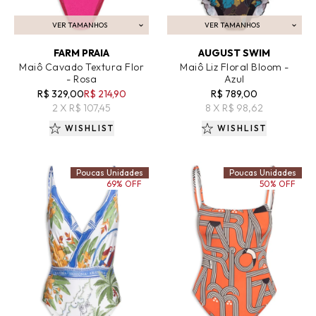
VER TAMANHOS
VER TAMANHOS
ADICIONAR AO CARRINHO
ADICIONAR AO CARRINHO
FARM PRAIA
AUGUST SWIM
Maiô Cavado Textura Flor
Maiô Liz Floral Bloom -
- Rosa
Azul
R$ 329,00
R$ 214,90
R$ 789,00
2 X R$ 107,45
8 X R$ 98,62
WISHLIST
WISHLIST
Poucas Unidades
Poucas Unidades
69% OFF
50% OFF