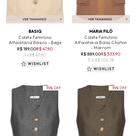
VER TAMANHOS
VER TAMANHOS
ADICIONAR AO CARRINHO
ADICIONAR AO CARRINHO
BASIQ
MARIA FILÓ
Colete Feminino
Colete Feminino
Alfaiataria Básico - Bege
Alfaiataria Bolso Chaton
- Marrom
R$ 189,00
R$ 47,90
R$ 889,00
R$ 533,90
1 x R$ 47,90
5 X R$ 106,78
WISHLIST
WISHLIST
35% OFF
35% OFF