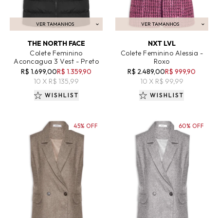
VER TAMANHOS
VER TAMANHOS
ADICIONAR AO CARRINHO
ADICIONAR AO CARRINHO
THE NORTH FACE
NXT LVL
Colete Feminino
Colete Feminino Alessia -
Aconcagua 3 Vest - Preto
Roxo
R$ 1.699,00
R$ 1.359,90
R$ 2.489,00
R$ 999,90
10 X R$ 135,99
10 X R$ 99,99
WISHLIST
WISHLIST
45% OFF
60% OFF