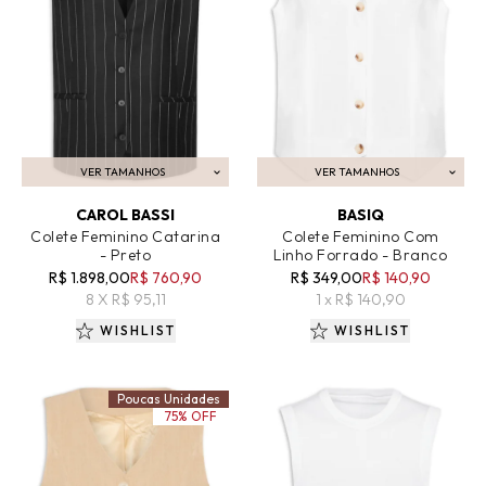
VER TAMANHOS
VER TAMANHOS
ADICIONAR AO CARRINHO
ADICIONAR AO CARRINHO
CAROL BASSI
BASIQ
Colete Feminino Catarina
Colete Feminino Com
- Preto
Linho Forrado - Branco
R$ 1.898,00
R$ 760,90
R$ 349,00
R$ 140,90
8 X R$ 95,11
1 x R$ 140,90
WISHLIST
WISHLIST
Poucas Unidades
75% OFF