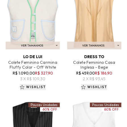
VER TAMANHOS
VER TAMANHOS
ADICIONAR AO CARRINHO
ADICIONAR AO CARRINHO
LO DE LUI
DRESS TO
Colete Feminino Carmina
Colete Feminino Casa
Fluffy Color - Off White
Inglesa - Bege
R$ 1.090,00
R$ 327,90
R$ 459,00
R$ 186,90
3 X R$ 109,30
2 X R$ 93,45
WISHLIST
WISHLIST
Poucas Unidades
Poucas Unidades
60% OFF
60% OFF