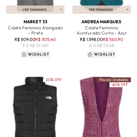
VER TAMANHOS
VER TAMANHOS
ADICIONAR AO CARRINHO
ADICIONAR AO CARRINHO
MARKET 33
ANDREA MARQUES
Colete Feminino Alongado
Colete Feminino
– Preto
Acinturado Curto - Azul
R$ 509,00
R$ 305,40
R$ 1.398,00
R$ 560,90
3 X R$ 101,80
6 X R$ 93,48
WISHLIST
WISHLIST
20% OFF
Poucas Unidades
60% OFF