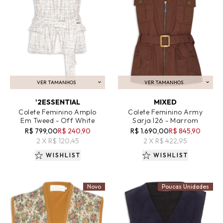
VER TAMANHOS
VER TAMANHOS
ADICIONAR AO CARRINHO
ADICIONAR AO CARRINHO
'2ESSENTIAL
MIXED
Colete Feminino Amplo
Colete Feminino Army
Em Tweed - Off White
Sarja I26 - Marrom
R$ 799,00
R$ 240,90
R$ 1.690,00
R$ 845,90
2 X R$ 120,45
2 X R$ 422,95
WISHLIST
WISHLIST
Novo
Poucas Unidades