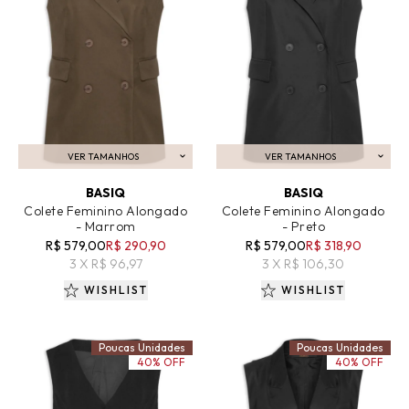
VER TAMANHOS
VER TAMANHOS
ADICIONAR AO CARRINHO
ADICIONAR AO CARRINHO
BASIQ
BASIQ
Colete Feminino Alongado
Colete Feminino Alongado
- Marrom
- Preto
R$ 579,00
R$ 290,90
R$ 579,00
R$ 318,90
3 X R$ 96,97
3 X R$ 106,30
WISHLIST
WISHLIST
Poucas Unidades
Poucas Unidades
40% OFF
40% OFF