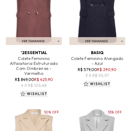
VER TAMANHOS
VER TAMANHOS
ADICIONAR AO CARRINHO
ADICIONAR AO CARRINHO
'2ESSENTIAL
BASIQ
Colete Feminino
Colete Feminino Alongado
Alfaiataria Estruturado
- Azul
Com Ombreiras -
R$ 579,00
R$ 290,90
Vermelho
3 X R$ 96,97
R$ 849,00
R$ 425,90
WISHLIST
4 X R$ 106,48
WISHLIST
50% OFF
55% OFF