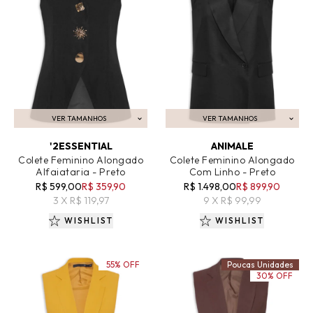
VER TAMANHOS
VER TAMANHOS
ADICIONAR AO CARRINHO
ADICIONAR AO CARRINHO
'2ESSENTIAL
ANIMALE
Colete Feminino Alongado
Colete Feminino Alongado
Alfaiataria - Preto
Com Linho - Preto
R$ 599,00
R$ 359,90
R$ 1.498,00
R$ 899,90
3 X R$ 119,97
9 X R$ 99,99
WISHLIST
WISHLIST
55% OFF
Poucas Unidades
30% OFF