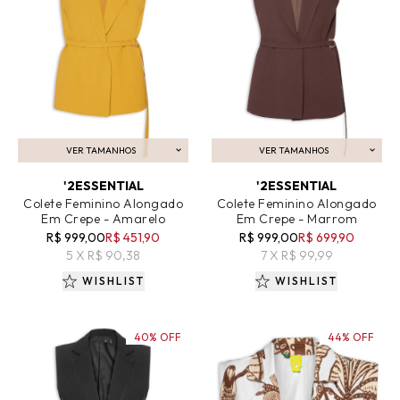
VER TAMANHOS
VER TAMANHOS
ADICIONAR AO CARRINHO
ADICIONAR AO CARRINHO
'2ESSENTIAL
'2ESSENTIAL
Colete Feminino Alongado
Colete Feminino Alongado
Em Crepe - Amarelo
Em Crepe - Marrom
R$ 999,00
R$ 451,90
R$ 999,00
R$ 699,90
5 X R$ 90,38
7 X R$ 99,99
WISHLIST
WISHLIST
40% OFF
44% OFF