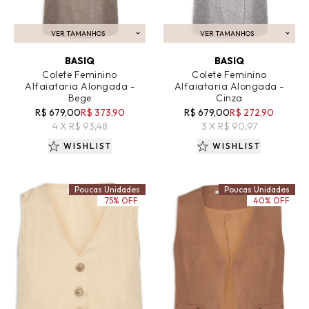
VER TAMANHOS
VER TAMANHOS
ADICIONAR AO CARRINHO
ADICIONAR AO CARRINHO
BASIQ
BASIQ
Colete Feminino
Colete Feminino
Alfaiataria Alongada -
Alfaiataria Alongada -
Bege
Cinza
R$ 679,00
R$ 373,90
R$ 679,00
R$ 272,90
4 X R$ 93,48
3 X R$ 90,97
WISHLIST
WISHLIST
Poucas Unidades
Poucas Unidades
75% OFF
40% OFF