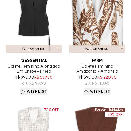
VER TAMANHOS
VER TAMANHOS
ADICIONAR AO CARRINHO
ADICIONAR AO CARRINHO
'2ESSENTIAL
FARM
Colete Feminino Alongado
Colete Feminino
Em Crepe - Preto
Amazônia - Amarelo
R$ 999,00
R$ 599,90
R$ 398,00
R$ 220,90
6 X R$ 99,98
2 X R$ 110,45
WISHLIST
WISHLIST
70% OFF
Poucas Unidades
50% OFF