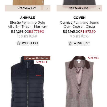
VER TAMANHOS
VER TAMANHOS
ADICIONAR AO CARRINHO
ADICIONAR AO CARRINHO
ANIMALE
COVEN
Blusão Feminino Gola
Camisa Feminina Jeans
Alta Em Tricot - Marrom
Com Couro - Cinza
R$ 1.298,00
R$ 779,90
R$ 1.745,00
R$ 873,90
8 X R$ 97,49
9 X R$ 97,10
WISHLIST
WISHLIST
Poucas Unidades
55% OFF
55% OFF