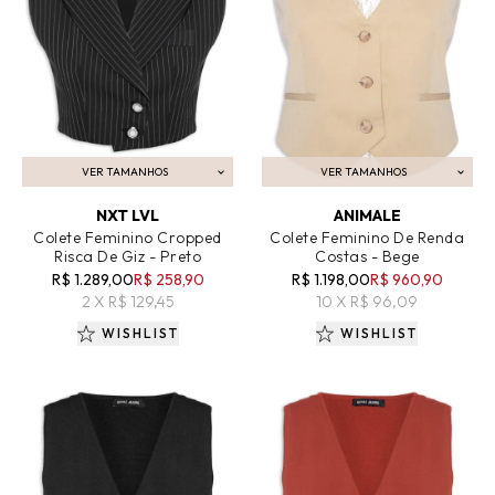
VER TAMANHOS
VER TAMANHOS
ADICIONAR AO CARRINHO
ADICIONAR AO CARRINHO
NXT LVL
ANIMALE
Colete Feminino Cropped
Colete Feminino De Renda
Risca De Giz - Preto
Costas - Bege
R$ 1.289,00
R$ 258,90
R$ 1.198,00
R$ 960,90
2 X R$ 129,45
10 X R$ 96,09
WISHLIST
WISHLIST