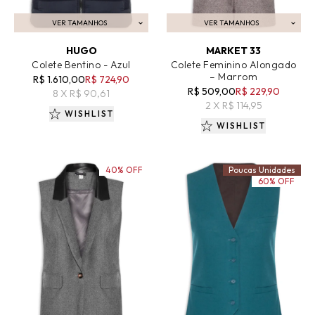
VER TAMANHOS
VER TAMANHOS
ADICIONAR AO CARRINHO
ADICIONAR AO CARRINHO
HUGO
MARKET 33
Colete Bentino - Azul
Colete Feminino Alongado
– Marrom
R$ 1.610,00
R$ 724,90
R$ 509,00
R$ 229,90
8 X R$ 90,61
2 X R$ 114,95
WISHLIST
WISHLIST
40% OFF
Poucas Unidades
60% OFF