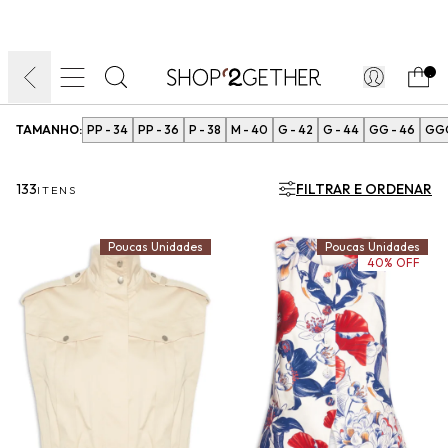
FINAL LIQUIDA:
O VERÃO’27 NO SEU TEMPO:
DIA DOS PAIS
ATÉ 70% OFF + 10% OFF
50% OFF NO FRETE
FRETE GRÁTIS
ULTRARRÁPIDO.
10EXTRA.
FRETEAPP*
.
TAMANHO:
PP - 34
PP - 36
P - 38
M - 40
G - 42
G - 44
GG - 46
GGG
133
FILTRAR E ORDENAR
ITENS
Poucas Unidades
Poucas Unidades
40% OFF