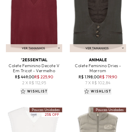
VER TAMANHOS
VER TAMANHOS
ADICIONAR AO CARRINHO
ADICIONAR AO CARRINHO
'2ESSENTIAL
ANIMALE
Colete Feminino Decote V
Colete Feminino Dries -
Em Tricot - Vermelho
Marrom
R$ 449,00
R$ 225,90
R$ 1.198,00
R$ 719,90
2 X R$ 112,95
7 X R$ 102,84
WISHLIST
WISHLIST
Poucas Unidades
Poucas Unidades
25% OFF