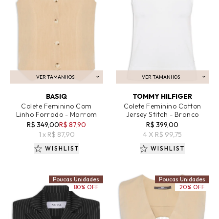
VER TAMANHOS
VER TAMANHOS
ADICIONAR AO CARRINHO
ADICIONAR AO CARRINHO
BASIQ
TOMMY HILFIGER
Colete Feminino Com
Colete Feminino Cotton
Linho Forrado - Marrom
Jersey Stitch - Branco
R$ 349,00
R$ 87,90
R$ 399,00
1 x R$ 87,90
4 X R$ 99,75
WISHLIST
WISHLIST
Poucas Unidades
Poucas Unidades
80% OFF
20% OFF