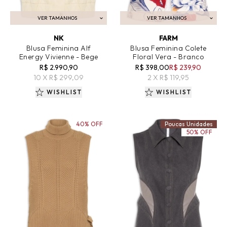
VER TAMANHOS
VER TAMANHOS
ADICIONAR AO CARRINHO
ADICIONAR AO CARRINHO
NK
FARM
Blusa Feminina Alf
Blusa Feminina Colete
Energy Vivienne - Bege
Floral Vera - Branco
R$ 2.990,90
R$ 398,00
R$ 239,90
10 X R$ 299,09
2 X R$ 119,95
WISHLIST
WISHLIST
40% OFF
Poucas Unidades
50% OFF