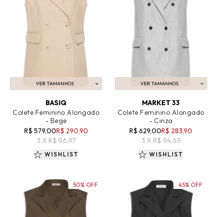
VER TAMANHOS
VER TAMANHOS
ADICIONAR AO CARRINHO
ADICIONAR AO CARRINHO
BASIQ
MARKET 33
Colete Feminino Alongado
Colete Feminino Alongado
- Bege
- Cinza
R$ 579,00
R$ 290,90
R$ 629,00
R$ 283,90
3 X R$ 96,97
3 X R$ 94,63
WISHLIST
WISHLIST
50% OFF
45% OFF