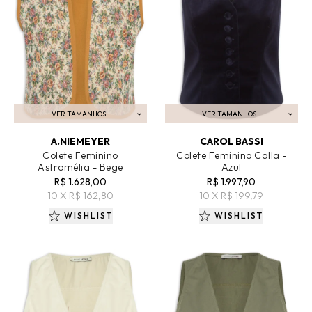
VER TAMANHOS
VER TAMANHOS
ADICIONAR AO CARRINHO
ADICIONAR AO CARRINHO
A.NIEMEYER
CAROL BASSI
Colete Feminino
Colete Feminino Calla -
Astromélia - Bege
Azul
R$ 1.628,00
R$ 1.997,90
10 X R$ 162,80
10 X R$ 199,79
WISHLIST
WISHLIST