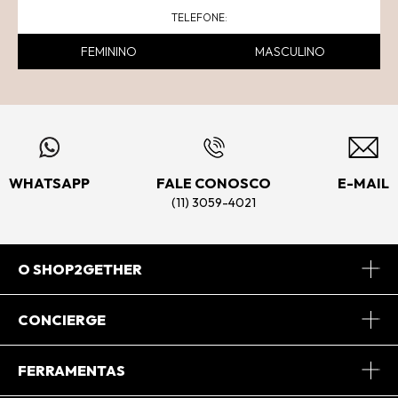
FEMININO
MASCULINO
WHATSAPP
FALE CONOSCO
E-MAIL
(11) 3059-4021
O SHOP2GETHER
Sobre Nós
CONCIERGE
Conheça o App
Central de Relacionamento
FERRAMENTAS