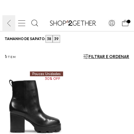
FINAL LIQUIDA:
O VERÃO’27 NO SEU TEMPO:
DIA DOS PAIS
ATÉ 70% OFF + 10% OFF
50% OFF NO FRETE
FRETE GRÁTIS
ULTRARRÁPIDO.
10EXTRA.
FRETEAPP*
.
TAMANHO DE SAPATO:
38
39
1
FILTRAR E ORDENAR
ITEM
Poucas Unidades
30% OFF