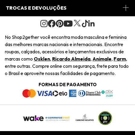
Conheça o Site
Fretes
Minha Conta
TROCAS E DEVOLUÇÕES
Journal
2Getherclub
Pedido de Presente
Condições Gerais
Novos Designers
Regulamento e Promoções
Wishlist
No Shop2gether você encontra moda masculina e feminina
Troca Fácil
das melhores marcas nacionais e internacionais. Encontre
Saiu na Mídia
Cupons
roupas, calçados, acessórios e lançamentos exclusivos de
Restituição de Pagamento
marcas como
Osklen
,
Ricardo Almeida
,
Animale
,
Farm
,
Sustentabilidade
entre outras. Compre online com segurança, frete para todo
Dúvidas Frequentes
o Brasil e aproveite nossas facilidades de pagamento.
Navegando
Termos e Condições
FORMAS DE PAGAMENTO
Termos e Condições
Política de Privacidade
Trabalhe Conosco
Declaração De Conteúdo