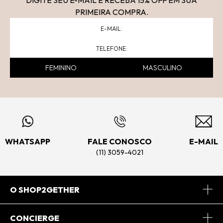
DIGITE SEU E-MAIL E RECEBA 15
% OFF
EM SUA
PRIMEIRA COMPRA.
FEMININO
MASCULINO
WHATSAPP
FALE CONOSCO
E-MAIL
(11) 3059-4021
O SHOP2GETHER
Sobre Nós
CONCIERGE