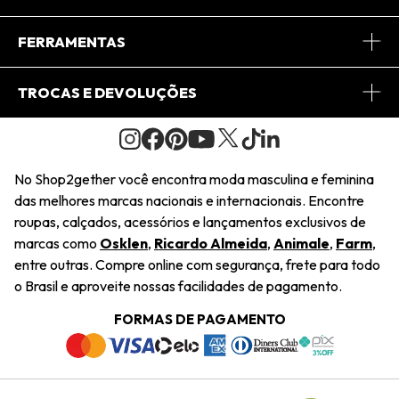
Conheça o App
Central de Relacionamento
FERRAMENTAS
Conheça o Site
Fretes
Minha Conta
TROCAS E DEVOLUÇÕES
Journal
2Getherclub
Pedido de Presente
Condições Gerais
Novos Designers
Regulamento e Promoções
Wishlist
No Shop2gether você encontra moda masculina e feminina
Troca Fácil
das melhores marcas nacionais e internacionais. Encontre
Saiu na Mídia
Cupons
roupas, calçados, acessórios e lançamentos exclusivos de
Restituição de Pagamento
marcas como
Osklen
,
Ricardo Almeida
,
Animale
,
Farm
,
Sustentabilidade
entre outras. Compre online com segurança, frete para todo
Dúvidas Frequentes
o Brasil e aproveite nossas facilidades de pagamento.
Navegando
Termos e Condições
FORMAS DE PAGAMENTO
Termos e Condições
Política de Privacidade
Trabalhe Conosco