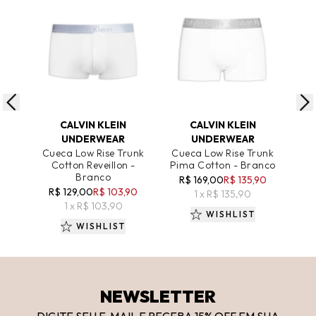
ADICIONAR AO CARRINHO
ADICIONAR AO CARRINHO
A
CALVIN KLEIN
CALVIN KLEIN
UNDERWEAR
UNDERWEAR
Cueca Low Rise Trunk
Cueca Low Rise Trunk
Cu
Cotton Reveillon -
Pima Cotton - Branco
Branco
R$ 169,00
R$ 135,90
R
R$ 129,00
R$ 103,90
1 x R$ 135,90
1 x R$ 103,90
WISHLIST
WISHLIST
NEWSLETTER