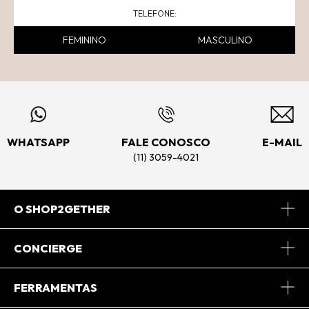
FEMININO
MASCULINO
WHATSAPP
FALE CONOSCO
E-MAIL
(11) 3059-4021
O SHOP2GETHER
Sobre Nós
CONCIERGE
Conheça o App
Central de Relacionamento
FERRAMENTAS