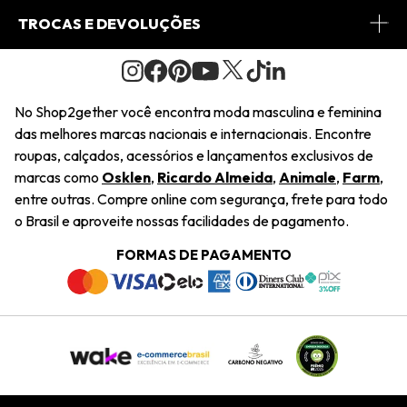
Conheça o Site
Fretes
Minha Conta
TROCAS E DEVOLUÇÕES
Journal
2Getherclub
Pedido de Presente
Condições Gerais
Novos Designers
Regulamento e Promoções
Wishlist
No Shop2gether você encontra moda masculina e feminina
Troca Fácil
das melhores marcas nacionais e internacionais. Encontre
Saiu na Mídia
Cupons
roupas, calçados, acessórios e lançamentos exclusivos de
Restituição de Pagamento
marcas como
Osklen
,
Ricardo Almeida
,
Animale
,
Farm
,
Sustentabilidade
entre outras. Compre online com segurança, frete para todo
Dúvidas Frequentes
o Brasil e aproveite nossas facilidades de pagamento.
Navegando
Termos e Condições
FORMAS DE PAGAMENTO
Termos e Condições
Política de Privacidade
Trabalhe Conosco
Declaração De Conteúdo