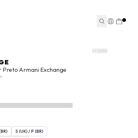
TEAPP*
.
S
S
JEANS
JEANS
FITNESS
FITNESS
CASA
CASA
<< Voltar
GE
er Preto Armani Exchange
N
(BR)
S (UK) / P (BR)