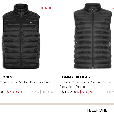
30% OFF
& JONES
TOMMY HILFIGER
 Masculino Puffer Bradley Light
Colete Masculino Puffer Packa
Recycle - Preto
,00
R$ 300,90
3 X R$ 100,30
R$ 1.199,00
R$ 901,90
10 X 