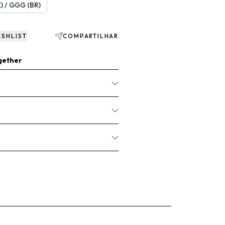
) / GGG (BR)
ISHLIST
COMPARTILHAR
gether