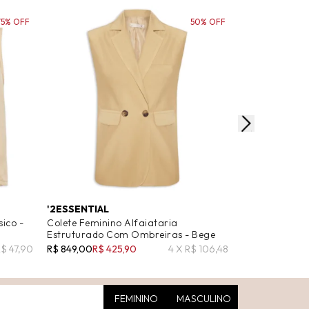
75% OFF
50% OFF
'2ESSENTIAL
BASIQ
ico -
Colete Feminino Alfaiataria
Colete Femini
Estruturado Com Ombreiras - Bege
R$ 579,00
R$ 2
R$ 47,90
R$ 849,00
R$ 425,90
4 X R$ 106,48
FEMININO
MASCULINO