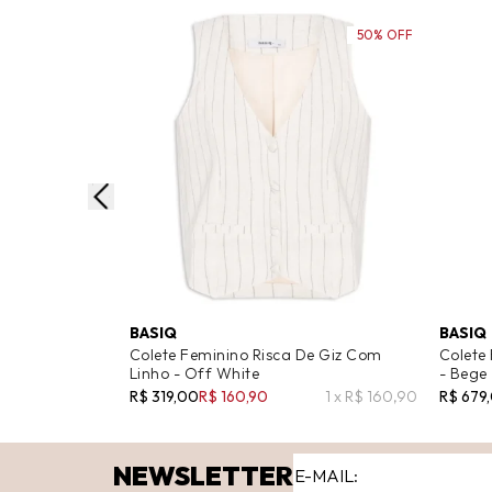
50% OFF
BASIQ
BASIQ
Colete Feminino Risca De Giz Com
Colete
Linho - Off White
- Bege
R$ 319,00
R$ 160,90
1 x R$ 160,90
R$ 679
NEWSLETTER