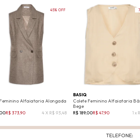
45% OFF
BASIQ
 Feminino Alfaiataria Alongada
Colete Feminino Alfaiataria Bás
Bege
,00
R$ 373,90
4 X R$ 93,48
R$ 189,00
R$ 47,90
1 x 