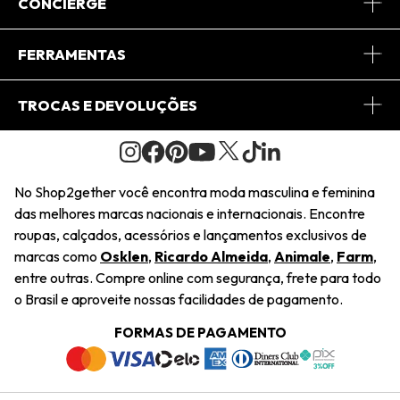
Sobre Nós
CONCIERGE
Conheça o App
Central de Relacionamento
FERRAMENTAS
Conheça o Site
Fretes
Minha Conta
TROCAS E DEVOLUÇÕES
Journal
2Getherclub
Pedido de Presente
Condições Gerais
Novos Designers
Regulamento e Promoções
Wishlist
No Shop2gether você encontra moda masculina e feminina
Troca Fácil
das melhores marcas nacionais e internacionais. Encontre
Saiu na Mídia
Cupons
roupas, calçados, acessórios e lançamentos exclusivos de
Restituição de Pagamento
marcas como
Osklen
,
Ricardo Almeida
,
Animale
,
Farm
,
Sustentabilidade
entre outras. Compre online com segurança, frete para todo
Dúvidas Frequentes
o Brasil e aproveite nossas facilidades de pagamento.
Navegando
Termos e Condições
FORMAS DE PAGAMENTO
Termos e Condições
Política de Privacidade
Trabalhe Conosco