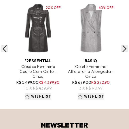
20% OFF
60% OFF
ADICIONAR AO CARRINHO
ADICIONAR AO CARRINHO
A
'2ESSENTIAL
BASIQ
Casaco Feminino
Colete Feminino
Couro Com Cinto -
Alfaiataria Alongada -
A
Cinza
Cinza
R
R$ 5.499,00
R$ 4.399,90
R$ 679,00
R$ 272,90
10 X R$ 439,99
3 X R$ 90,97
WISHLIST
WISHLIST
NEWSLETTER