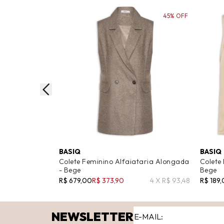
45% OFF
BASIQ
BASIQ
Colete Feminino Alfaiataria Alongada
Colete 
- Bege
Bege
R$ 679,00
R$ 373,90
4 X R$ 93,48
R$ 189
NEWSLETTER