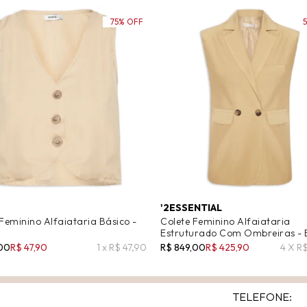
75% OFF
'2ESSENTIAL
Feminino Alfaiataria Básico -
Colete Feminino Alfaiataria
Estruturado Com Ombreiras - 
,00
R$ 47,90
1 x R$ 47,90
R$ 849,00
R$ 425,90
4 X R