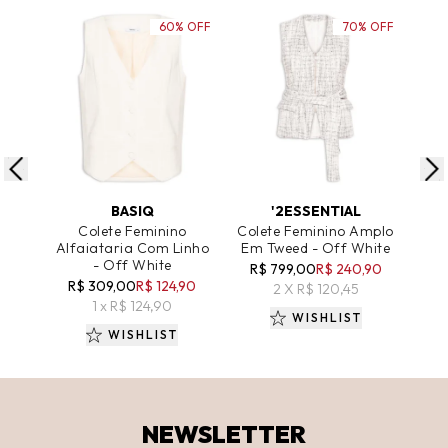
60% OFF
70% OFF
ADICIONAR AO CARRINHO
ADICIONAR AO CARRINHO
A
BASIQ
'2ESSENTIAL
Colete Feminino
Colete Feminino Amplo
Alfaiataria Com Linho
Em Tweed - Off White
Car
- Off White
R$ 799,00
R$ 240,90
R$ 309,00
R$ 124,90
R$
2 X R$ 120,45
1 x R$ 124,90
WISHLIST
WISHLIST
NEWSLETTER