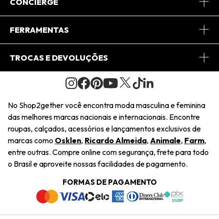
Sobre Nós
CONCIERGE
Conheça o App
Central de Relacionamento
FERRAMENTAS
Conheça o Site
Fretes
Minha Conta
TROCAS E DEVOLUÇÕES
Journal
2Getherclub
Pedido de Presente
Condições Gerais
Novos Designers
Regulamento e Promoções
Wishlist
No Shop2gether você encontra moda masculina e feminina
Troca Fácil
das melhores marcas nacionais e internacionais. Encontre
Saiu na Mídia
Cupons
roupas, calçados, acessórios e lançamentos exclusivos de
Restituição de Pagamento
marcas como
Osklen
,
Ricardo Almeida
,
Animale
,
Farm
,
Sustentabilidade
entre outras. Compre online com segurança, frete para todo
Dúvidas Frequentes
o Brasil e aproveite nossas facilidades de pagamento.
Navegando
Termos e Condições
FORMAS DE PAGAMENTO
Termos e Condições
Política de Privacidade
Trabalhe Conosco