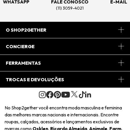
WHATSAPP
FALE CONOSCO
E-MAIL
(11) 3059-4021
O SHOP2GETHER
Sobre Nós
CONCIERGE
Conheça o App
Central de Relacionamento
FERRAMENTAS
Conheça o Site
Fretes
Minha Conta
TROCAS E DEVOLUÇÕES
Journal
2Getherclub
Pedido de Presente
Condições Gerais
Novos Designers
Regulamento e Promoções
Wishlist
No Shop2gether você encontra moda masculina e feminina
Troca Fácil
das melhores marcas nacionais e internacionais. Encontre
Saiu na Mídia
Cupons
roupas, calçados, acessórios e lançamentos exclusivos de
Restituição de Pagamento
marcas como
Osklen
,
Ricardo Almeida
,
Animale
,
Farm
,