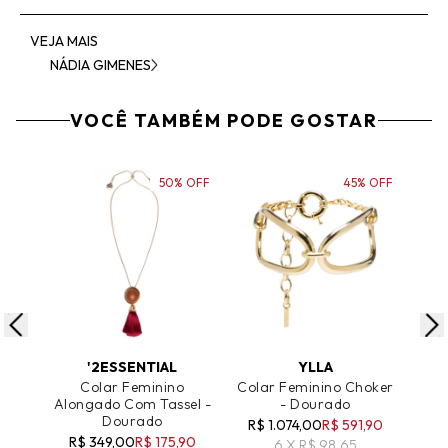
VEJA MAIS
NÁDIA GIMENES
VOCÊ TAMBÉM PODE GOSTAR
50% OFF
45% OFF
ADICIONAR AO CARRINHO
ADICIONAR AO CARRINHO
A
'2ESSENTIAL
YLLA
Colar Feminino
Colar Feminino Choker
Co
Alongado Com Tassel -
- Dourado
Pin
Dourado
R$ 1.074,00
R$ 591,90
R$ 349,00
R$ 175,90
R
6 X R$ 98,65