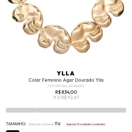
YLLA
Colar Feminino Agar Dourado Ylla
727C292V00_DOURADO
R$ 834,00
9 X R$ 92,67
TAMANHO:
TU
Selecione o tamanho
Apenas 3 unidades restantes