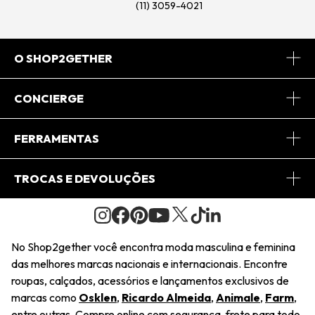
(11) 3059-4021
O SHOP2GETHER
Sobre Nós
CONCIERGE
Conheça o App
Central de Relacionamento
FERRAMENTAS
Conheça o Site
Fretes
Minha Conta
TROCAS E DEVOLUÇÕES
Journal
2Getherclub
Pedido de Presente
Condições Gerais
Novos Designers
Regulamento e Promoções
Wishlist
No Shop2gether você encontra moda masculina e feminina
Troca Fácil
das melhores marcas nacionais e internacionais. Encontre
Saiu na Mídia
Cupons
roupas, calçados, acessórios e lançamentos exclusivos de
Restituição de Pagamento
marcas como
Osklen
,
Ricardo Almeida
,
Animale
,
Farm
,
Sustentabilidade
entre outras. Compre online com segurança, frete para todo