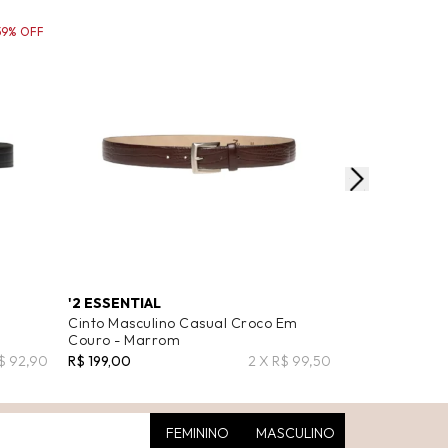
59% OFF
'2 ESSENTIAL
'2 ESSENTIAL
Cinto Masculino Casual Croco Em
Cinto Masculi
Couro - Marrom
Legítimo - Pre
R$ 92,90
R$ 199,00
2 X R$ 99,50
R$ 209,00
R$ 1
FEMININO
MASCULINO