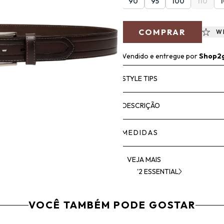
90
95
100
110
COMPRAR
W
Vendido e entregue por
Shop2
STYLE TIPS
DESCRIÇÃO
MEDIDAS
VEJA MAIS
'2 ESSENTIAL
VOCÊ TAMBÉM PODE GOSTAR