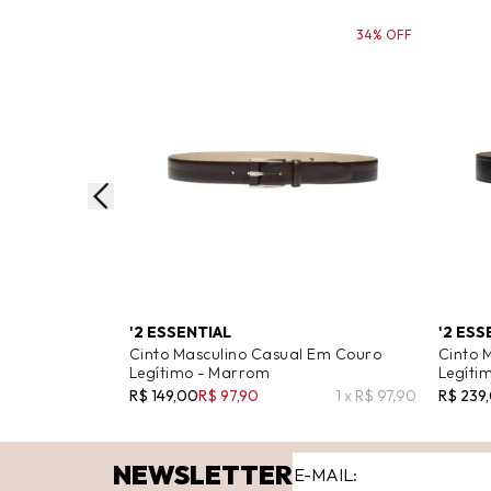
34% OFF
'2 ESSENTIAL
'2 ESS
Cinto Masculino Casual Em Couro
Cinto 
Legítimo - Marrom
Legítim
R$ 149,00
R$ 97,90
1 x R$ 97,90
R$ 239
NEWSLETTER