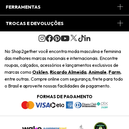
Conheça o App
Central de Relacionamento
FERRAMENTAS
Conheça o Site
Fretes
Minha Conta
TROCAS E DEVOLUÇÕES
Journal
2Getherclub
Pedido de Presente
Condições Gerais
Novos Designers
Regulamento e Promoções
Wishlist
No Shop2gether você encontra moda masculina e feminina
Troca Fácil
das melhores marcas nacionais e internacionais. Encontre
Saiu na Mídia
Cupons
roupas, calçados, acessórios e lançamentos exclusivos de
Restituição de Pagamento
marcas como
Osklen
,
Ricardo Almeida
,
Animale
,
Farm
,
Sustentabilidade
entre outras. Compre online com segurança, frete para todo
Dúvidas Frequentes
o Brasil e aproveite nossas facilidades de pagamento.
Navegando
Termos e Condições
FORMAS DE PAGAMENTO
Termos e Condições
Política de Privacidade
Trabalhe Conosco
Declaração De Conteúdo