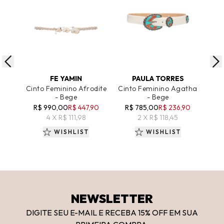
ADICIONAR AO CARRINHO
ADICIONAR AO CARRINHO
A
FE YAMIN
PAULA TORRES
Cinto Feminino Afrodite
Cinto Feminino Agatha
Cin
- Bege
- Bege
Com
R$ 990,00
R$ 447,90
R$ 785,00
R$ 236,90
R
4 X R$ 111,98
2 X R$ 118,45
WISHLIST
WISHLIST
NEWSLETTER
DIGITE SEU E-MAIL E RECEBA 15
% OFF
EM SUA