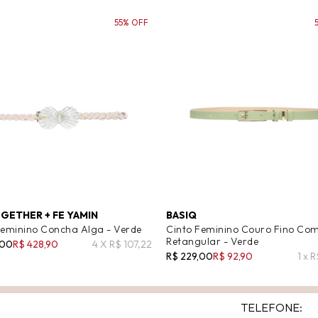
55% OFF
GETHER + FE YAMIN
BASIQ
Feminino Concha Alga - Verde
Cinto Feminino Couro Fino Com
Retangular - Verde
,00
R$ 428,90
4 X R$ 107,22
R$ 229,00
R$ 92,90
1 x 