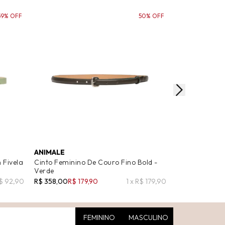
59% OFF
50% OFF
ANIMALE
BASIQ
 Fivela
Cinto Feminino De Couro Fino Bold -
Cinto Feminin
Verde
Fivela Reversív
R$ 92,90
R$ 358,00
R$ 179,90
1 x R$ 179,90
R$ 269,00
R$ 1
FEMININO
MASCULINO