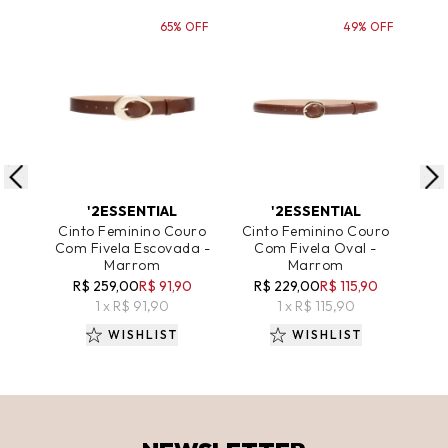
65% OFF
49% OFF
ADICIONAR AO CARRINHO
ADICIONAR AO CARRINHO
A
'2ESSENTIAL
'2ESSENTIAL
Cinto Feminino Couro
Cinto Feminino Couro
Cin
Com Fivela Escovada -
Com Fivela Oval -
Com
Marrom
Marrom
D
R$ 259,00
R$ 91,90
R$ 229,00
R$ 115,90
R
1 x R$ 91,90
1 x R$ 115,90
WISHLIST
WISHLIST