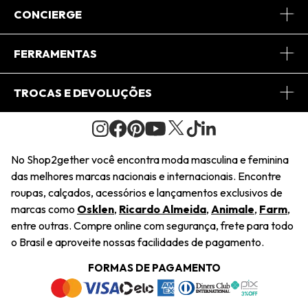
Sobre Nós
CONCIERGE
Conheça o App
Central de Relacionamento
FERRAMENTAS
Conheça o Site
Fretes
Minha Conta
TROCAS E DEVOLUÇÕES
Journal
2Getherclub
Pedido de Presente
Condições Gerais
Novos Designers
Regulamento e Promoções
Wishlist
No Shop2gether você encontra moda masculina e feminina
Troca Fácil
das melhores marcas nacionais e internacionais. Encontre
Saiu na Mídia
Cupons
roupas, calçados, acessórios e lançamentos exclusivos de
Restituição de Pagamento
marcas como
Osklen
,
Ricardo Almeida
,
Animale
,
Farm
,
Sustentabilidade
entre outras. Compre online com segurança, frete para todo
Dúvidas Frequentes
o Brasil e aproveite nossas facilidades de pagamento.
Navegando
Termos e Condições
FORMAS DE PAGAMENTO
Termos e Condições
Política de Privacidade