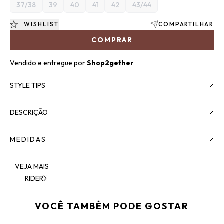
37/38
39
40
41
42
43/44
WISHLIST
COMPARTILHAR
COMPRAR
Vendido e entregue por
Shop2gether
STYLE TIPS
DESCRIÇÃO
MEDIDAS
VEJA MAIS
RIDER
VOCÊ TAMBÉM PODE GOSTAR