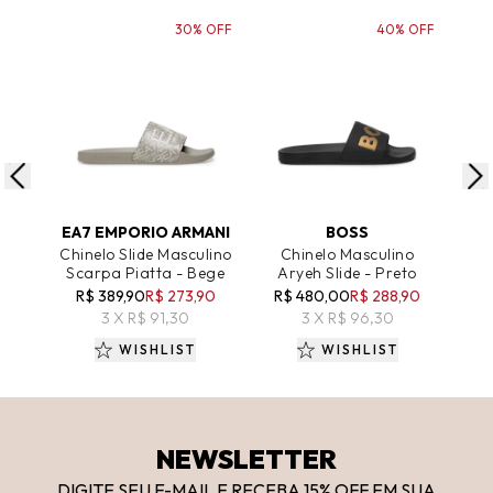
30% OFF
40% OFF
ADICIONAR AO CARRINHO
ADICIONAR AO CARRINHO
A
EA7 EMPORIO ARMANI
BOSS
Chinelo Slide Masculino
Chinelo Masculino
Chi
Scarpa Piatta - Bege
Aryeh Slide - Preto
C
R$ 389,90
R$ 273,90
R$ 480,00
R$ 288,90
R
3 X R$ 91,30
3 X R$ 96,30
WISHLIST
WISHLIST
NEWSLETTER
DIGITE SEU E-MAIL E RECEBA 15
% OFF
EM SUA