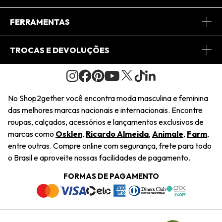
Conheça o App
Central de Relacionamento
FERRAMENTAS
Conheça o Site
Fretes
Minha Conta
TROCAS E DEVOLUÇÕES
Journal
2Getherclub
Pedido de Presente
Condições Gerais
Novos Designers
Regulamento e Promoções
Wishlist
No Shop2gether você encontra moda masculina e feminina
Troca Fácil
das melhores marcas nacionais e internacionais. Encontre
Saiu na Mídia
Cupons
roupas, calçados, acessórios e lançamentos exclusivos de
Restituição de Pagamento
marcas como
Osklen
,
Ricardo Almeida
,
Animale
,
Farm
,
Sustentabilidade
entre outras. Compre online com segurança, frete para todo
Dúvidas Frequentes
o Brasil e aproveite nossas facilidades de pagamento.
Navegando
Termos e Condições
FORMAS DE PAGAMENTO
Termos e Condições
Política de Privacidade
Trabalhe Conosco