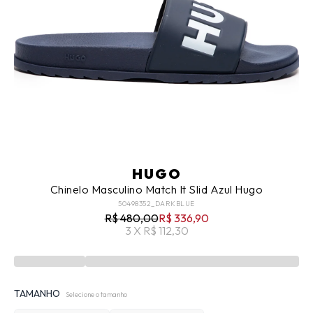
HUGO
Chinelo Masculino Match It Slid Azul Hugo
50498352_DARKBLUE
R$ 480,00
R$ 336,90
3 X R$ 112,30
TAMANHO
Selecione o tamanho