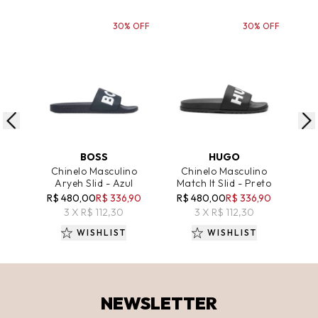
30% OFF
30% OFF
ADICIONAR AO CARRINHO
ADICIONAR AO CARRINHO
A
BOSS
HUGO
Chinelo Masculino
Chinelo Masculino
C
Aryeh Slid - Azul
Match It Slid - Preto
Ma
R$ 480,00
R$ 336,90
R$ 480,00
R$ 336,90
R$
3 X R$ 112,30
3 X R$ 112,30
WISHLIST
WISHLIST
NEWSLETTER