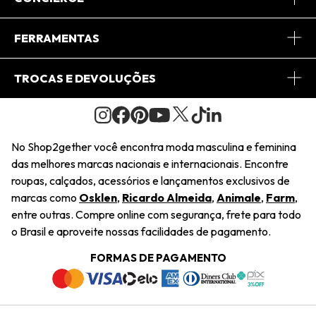
Conheça o App
Central de Relacionamento
FERRAMENTAS
Conheça o Site
Fretes
Minha Conta
TROCAS E DEVOLUÇÕES
Journal
2Getherclub
Pedido de Presente
Condições Gerais
Novos Designers
Regulamento e Promoções
Wishlist
No Shop2gether você encontra moda masculina e feminina
Troca Fácil
das melhores marcas nacionais e internacionais. Encontre
Saiu na Mídia
Cupons
roupas, calçados, acessórios e lançamentos exclusivos de
Restituição de Pagamento
marcas como
Osklen
,
Ricardo Almeida
,
Animale
,
Farm
,
Sustentabilidade
entre outras. Compre online com segurança, frete para todo
Dúvidas Frequentes
o Brasil e aproveite nossas facilidades de pagamento.
Navegando
Termos e Condições
FORMAS DE PAGAMENTO
Termos e Condições
Política de Privacidade
Trabalhe Conosco