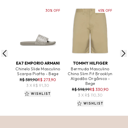
30% OFF
45% OFF
ADICIONAR AO CARRINHO
ADICIONAR AO CARRINHO
A
EA7 EMPORIO ARMANI
TOMMY HILFIGER
R
Chinelo Slide Masculino
Bermuda Masculino
Bla
Scarpa Piatta - Bege
Chino Slim Fit Brooklyn
Algodão Orgânico -
R$ 389,90
R$ 273,90
Bege
3 X R$ 91,30
R$ 598,99
R$ 330,90
WISHLIST
3 X R$ 110,30
WISHLIST