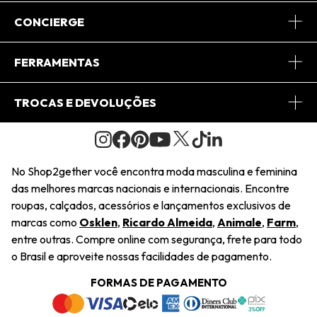
Sobre Nós
CONCIERGE
Conheça o App
Central de Relacionamento
FERRAMENTAS
Conheça o Site
Fretes
Minha Conta
TROCAS E DEVOLUÇÕES
Journal
2Getherclub
Pedido de Presente
Condições Gerais
Novos Designers
Regulamento e Promoções
Wishlist
No Shop2gether você encontra moda masculina e feminina
Troca Fácil
das melhores marcas nacionais e internacionais. Encontre
Saiu na Mídia
Cupons
roupas, calçados, acessórios e lançamentos exclusivos de
Restituição de Pagamento
marcas como
Osklen
,
Ricardo Almeida
,
Animale
,
Farm
,
Sustentabilidade
entre outras. Compre online com segurança, frete para todo
Dúvidas Frequentes
o Brasil e aproveite nossas facilidades de pagamento.
Navegando
Termos e Condições
FORMAS DE PAGAMENTO
Termos e Condições
Política de Privacidade