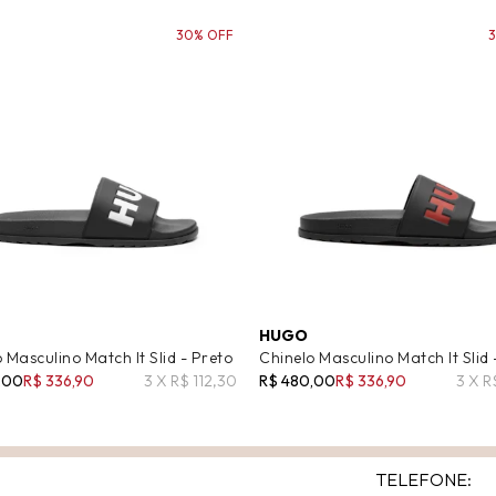
30% OFF
HUGO
 Masculino Match It Slid - Preto
Chinelo Masculino Match It Slid 
,00
R$ 336,90
3 X R$ 112,30
R$ 480,00
R$ 336,90
3 X R