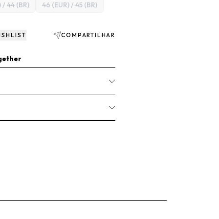
 / 44 (BR)
46 (EUR) / 45 (BR)
ISHLIST
COMPARTILHAR
gether