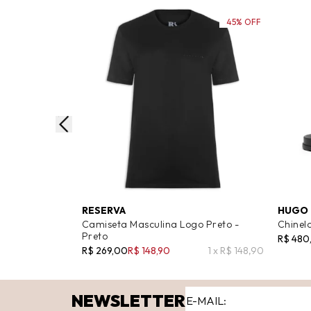
45% OFF
RESERVA
HUGO
Camiseta Masculina Logo Preto -
Chinelo
Preto
R$ 480
R$ 269,00
R$ 148,90
1 x R$ 148,90
NEWSLETTER