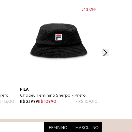
54% OFF
FILA
NIKE
reto
Chapéu Feminino Sherpa - Preto
Chapéu Mascul
$ 113,00
R$ 239,99
R$ 109,90
1 x R$ 109,90
R$ 209,99
R$ 16
FEMININO
MASCULINO