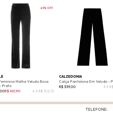
49% OFF
LE
CALZEDONIA
Feminina Malha Veludo Boca
Calça Pantalona Em Veludo - P
- Preto
R$ 339,00
3 X R
,00
R$ 410,90
4 X R$ 102,72