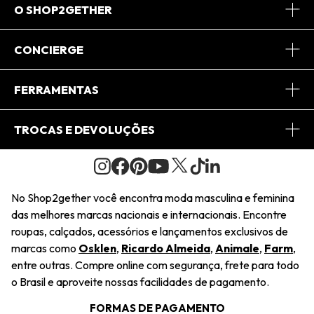
O SHOP2GETHER
Sobre Nós
CONCIERGE
Conheça o App
Central de Relacionamento
FERRAMENTAS
Conheça o Site
Fretes
Minha Conta
TROCAS E DEVOLUÇÕES
Journal
2Getherclub
Pedido de Presente
Condições Gerais
Novos Designers
Regulamento e Promoções
Wishlist
No Shop2gether você encontra moda masculina e feminina
Troca Fácil
das melhores marcas nacionais e internacionais. Encontre
Saiu na Mídia
Cupons
roupas, calçados, acessórios e lançamentos exclusivos de
Restituição de Pagamento
marcas como
Osklen
,
Ricardo Almeida
,
Animale
,
Farm
,
Sustentabilidade
entre outras. Compre online com segurança, frete para todo
Dúvidas Frequentes
o Brasil e aproveite nossas facilidades de pagamento.
Navegando
Termos e Condições
FORMAS DE PAGAMENTO