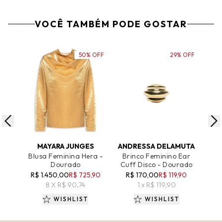
VOCÊ TAMBÉM PODE GOSTAR
50% OFF
29% OFF
ADICIONAR AO CARRINHO
ADICIONAR AO CARRINHO
A
MAYARA JUNGES
ANDRESSA DELAMUTA
Blusa Feminina Hera -
Brinco Feminino Ear
Brin
Dourado
Cuff Disco - Dourado
Ma
R$ 1.450,00
R$ 725,90
R$ 170,00
R$ 119,90
R$
8 X R$ 90,74
1 x R$ 119,90
WISHLIST
WISHLIST