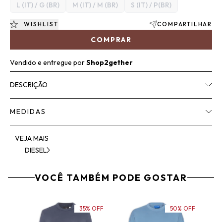
L (IT) / G (BR)
M (IT) / M (BR)
S (IT) / P(BR)
WISHLIST
COMPARTILHAR
COMPRAR
Vendido e entregue por
Shop2gether
DESCRIÇÃO
MEDIDAS
VEJA MAIS
DIESEL
VOCÊ TAMBÉM PODE GOSTAR
35% OFF
50% OFF