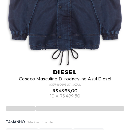
DIESEL
Casaco Masculino D-rodney-ne Azul Diesel
A03746069ZJ01_AZUL
R$ 4.995,00
10 X R$ 499,50
TAMANHO
Selecione o tamanho