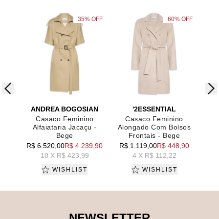
35% OFF
60% OFF
ADICIONAR AO CARRINHO
ADICIONAR AO CARRINHO
AD
ANDREA BOGOSIAN
'2ESSENTIAL
Casaco Feminino
Casaco Feminino
C
Alfaiataria Jacaçu -
Alongado Com Bolsos
A
Bege
Frontais - Bege
R$ 
R$ 6.520,00
R$ 4.239,90
R$ 1.119,00
R$ 448,90
10 X R$ 423,99
4 X R$ 112,22
WISHLIST
WISHLIST
NEWSLETTER