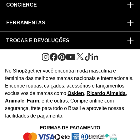
Sobre Nós
CONCIERGE
Conheça o App
Central de Relacionamento
FERRAMENTAS
Conheça o Site
Fretes
Minha Conta
TROCAS E DEVOLUÇÕES
Journal
2Getherclub
Pedido de Presente
Condições Gerais
Novos Designers
Regulamento e Promoções
Wishlist
No Shop2gether você encontra moda masculina e
Troca Fácil
feminina das melhores marcas nacionais e internacionais.
Saiu na Mídia
Cupons
Encontre roupas, calçados, acessórios e lançamentos
Restituição de Pagamento
exclusivos de marcas como
Osklen
,
Ricardo Almeida
,
Sustentabilidade
Animale
,
Farm
, entre outras. Compre online com
Dúvidas Frequentes
segurança, frete para todo o Brasil e aproveite nossas
Navegando
facilidades de pagamento.
Termos e Condições
Termos e Condições
FORMAS DE PAGAMENTO
Política de Privacidade