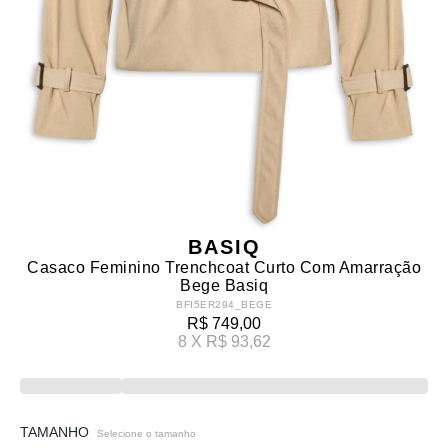
BASIQ
Casaco Feminino Trenchcoat Curto Com Amarração
Bege Basiq
BFI5ER294_BEGE
R$ 749,00
8 X R$ 93,62
TAMANHO
Selecione o tamanho