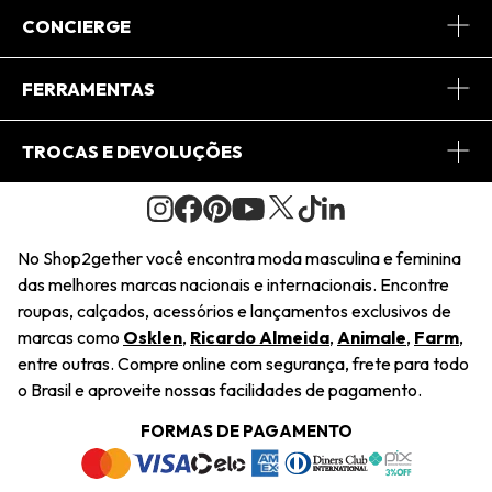
Sobre Nós
CONCIERGE
Conheça o App
Central de Relacionamento
FERRAMENTAS
Conheça o Site
Fretes
Minha Conta
TROCAS E DEVOLUÇÕES
Journal
2Getherclub
Pedido de Presente
Condições Gerais
Novos Designers
Regulamento e Promoções
Wishlist
No Shop2gether você encontra moda masculina e feminina
Troca Fácil
das melhores marcas nacionais e internacionais. Encontre
Saiu na Mídia
Cupons
roupas, calçados, acessórios e lançamentos exclusivos de
Restituição de Pagamento
marcas como
Osklen
,
Ricardo Almeida
,
Animale
,
Farm
,
Sustentabilidade
entre outras. Compre online com segurança, frete para todo
Dúvidas Frequentes
o Brasil e aproveite nossas facilidades de pagamento.
Navegando
Termos e Condições
FORMAS DE PAGAMENTO
Termos e Condições
Política de Privacidade