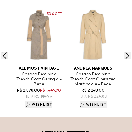
50% OFF
ADICIONAR AO CARRINHO
ADICIONAR AO CARRINHO
A
ALL MOST VINTAGE
ANDREA MARQUES
Casaco Feminino
Casaco Feminino
C
Trench Coat Georgia -
Trench Coat Oversized
Alo
Bege
Martingale - Bege
R$ 2.898,00
R$ 1.449,90
R$ 2.248,00
R$
10 X R$ 144,99
10 X R$ 224,80
WISHLIST
WISHLIST