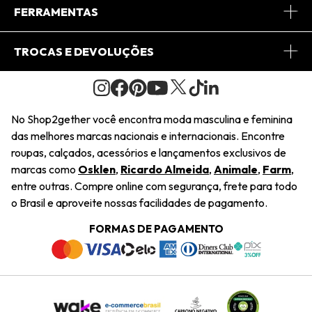
Conheça o App
Central de Relacionamento
FERRAMENTAS
Conheça o Site
Fretes
Minha Conta
TROCAS E DEVOLUÇÕES
Journal
2Getherclub
Pedido de Presente
Condições Gerais
Novos Designers
Regulamento e Promoções
Wishlist
No Shop2gether você encontra moda masculina e feminina
Troca Fácil
das melhores marcas nacionais e internacionais. Encontre
Saiu na Mídia
Cupons
roupas, calçados, acessórios e lançamentos exclusivos de
Restituição de Pagamento
marcas como
Osklen
,
Ricardo Almeida
,
Animale
,
Farm
,
Sustentabilidade
entre outras. Compre online com segurança, frete para todo
Dúvidas Frequentes
o Brasil e aproveite nossas facilidades de pagamento.
Navegando
Termos e Condições
FORMAS DE PAGAMENTO
Termos e Condições
Política de Privacidade
Trabalhe Conosco
Declaração De Conteúdo