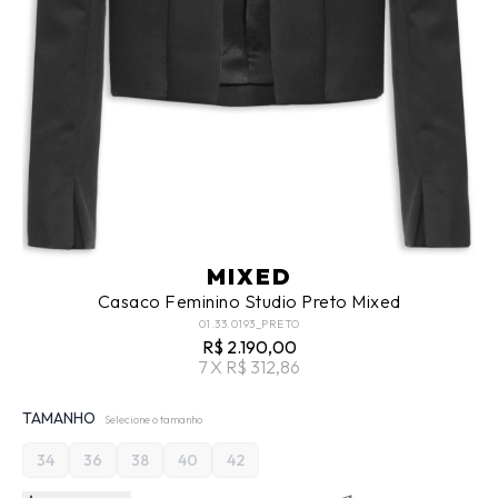
MIXED
Casaco Feminino Studio Preto Mixed
01.33.0193_PRETO
R$ 2.190,00
7 X R$ 312,86
TAMANHO
Selecione o tamanho
34
36
38
40
42