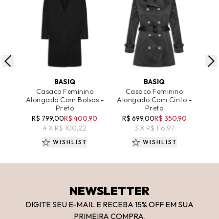
ADICIONAR AO CARRINHO
ADICIONAR AO CARRINHO
A
BASIQ
BASIQ
Casaco Feminino
Casaco Feminino
Cas
Alongado Com Bolsos -
Alongado Com Cinto -
Preto
Preto
R$ 799,00
R$ 400,90
R$ 699,00
R$ 350,90
4 X R$ 100,22
3 X R$ 116,97
WISHLIST
WISHLIST
NEWSLETTER
DIGITE SEU E-MAIL E RECEBA 15
% OFF
EM SUA
PRIMEIRA COMPRA.