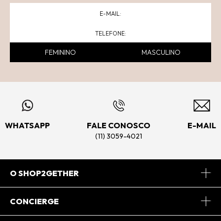
FEMININO
MASCULINO
WHATSAPP
FALE CONOSCO
E-MAIL
(11) 3059-4021
O SHOP2GETHER
Sobre Nós
CONCIERGE