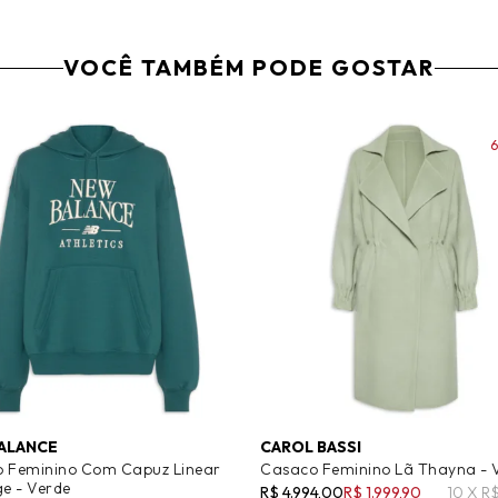
VOCÊ TAMBÉM PODE GOSTAR
ALANCE
CAROL BASSI
 Feminino Com Capuz Linear
Casaco Feminino Lã Thayna - 
ge - Verde
R$ 4.994,00
R$ 1.999,90
10 X R