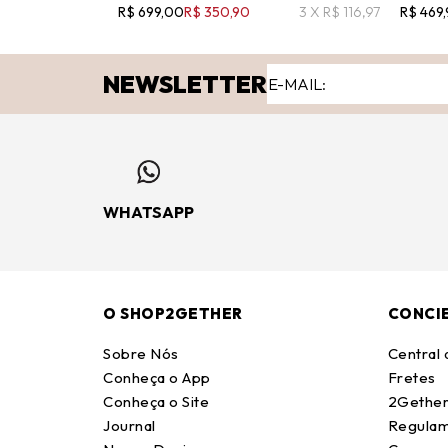
R$ 699,00
R$ 350,90
3 X R$ 116,97
R$ 469,
NEWSLETTER
WHATSAPP
O SHOP2GETHER
CONCI
Sobre Nós
Central
Conheça o App
Fretes
Conheça o Site
2Gether
Journal
Regulam