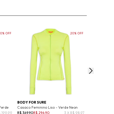
60% OFF
20% OFF
BODY FOR SURE
LILLY SARTI
Verde
Casaco Feminino Liso - Verde Neon
Casaco Femini
$ 199,99
R$ 369,90
R$ 296,90
3 X R$ 98,97
R$ 2.550,00
R$