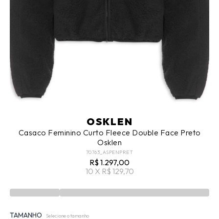
OSKLEN
Casaco Feminino Curto Fleece Double Face Preto
Osklen
70763_ASPENPRET
R$ 1.297,00
10 X R$ 129,70
TAMANHO
Selecione o tamanho