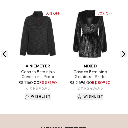
50% OFF
70% OFF
ADICIONAR AO CARRINHO
ADICIONAR AO CARRINHO
A
A.NIEMEYER
MIXED
A
Casaco Feminino
Casaco Feminino
C
Conectar - Preto
Goddess - Preto
Mole
R$ 1.160,00
R$ 581,90
R$ 2.696,00
R$ 809,90
R$
6 X R$ 96,98
2 X R$ 404,95
WISHLIST
WISHLIST