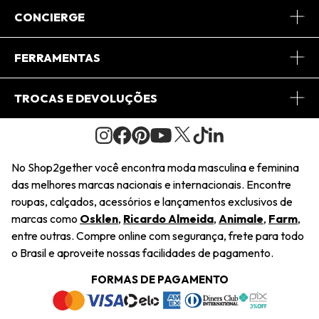
Sobre Nós
CONCIERGE
Conheça o App
Central de Relacionamento
FERRAMENTAS
Conheça o Site
Fretes
Minha Conta
TROCAS E DEVOLUÇÕES
Journal
2Getherclub
Pedido de Presente
Condições Gerais
Novos Designers
Regulamento e Promoções
Wishlist
No Shop2gether você encontra moda masculina e feminina
Troca Fácil
das melhores marcas nacionais e internacionais. Encontre
Saiu na Mídia
Cupons
roupas, calçados, acessórios e lançamentos exclusivos de
Restituição de Pagamento
marcas como
Osklen
,
Ricardo Almeida
,
Animale
,
Farm
,
Sustentabilidade
entre outras. Compre online com segurança, frete para todo
Dúvidas Frequentes
o Brasil e aproveite nossas facilidades de pagamento.
Navegando
Termos e Condições
FORMAS DE PAGAMENTO
Termos e Condições
Política de Privacidade