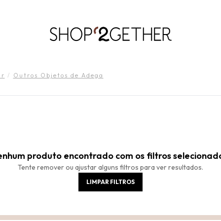
LIQUIDA:
S PAIS
RÃO’27 NO SEU TEMPO:
ATÉ 70% OFF + 10% OFF
50% OFF NO FRETE ULTRARRÁPIDO.
FRETE GRÁTIS
10EXTRA.
FRE
ROUPAS
ROUPAS
WORKWEAR
VESTIDOS
CALÇADOS
CALÇADOS
ACESSÓRIO
ACESSÓRIO
ar
/
Outros Objetos de Adega
nhum produto encontrado com os filtros selecionad
Tente remover ou ajustar alguns filtros para ver resultados.
LIMPAR FILTROS