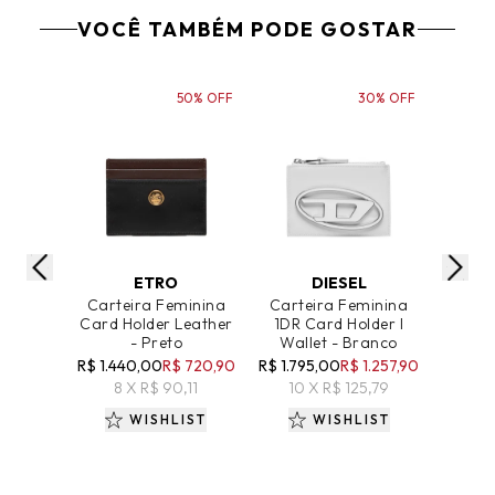
VOCÊ TAMBÉM PODE GOSTAR
50% OFF
30% OFF
ADICIONAR AO CARRINHO
ADICIONAR AO CARRINHO
ADICIO
ETRO
DIESEL
Carteira Feminina
Carteira Feminina
Bol
Card Holder Leather
1DR Card Holder I
Méd
- Preto
Wallet - Branco
Ariz
R$ 1.440,00
R$ 720,90
R$ 1.795,00
R$ 1.257,90
R$ 1.0
8 X R$ 90,11
10 X R$ 125,79
8 
WISHLIST
WISHLIST