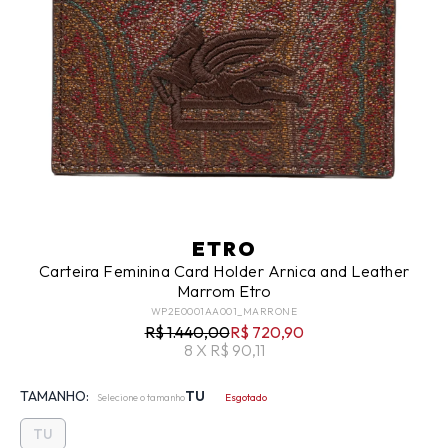
ETRO
Carteira Feminina Card Holder Arnica and Leather
Marrom Etro
WP2E0001AA001_MARRONE
R$ 1.440,00
R$ 720,90
8 X R$ 90,11
TAMANHO:
TU
Selecione o tamanho
Esgotado
TU