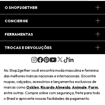
O SHOP2GETHER
Sobre Nós
CONCIERGE
Conheça o App
Central de Relacionamento
FERRAMENTAS
Conheça o Site
Fretes
Minha Conta
TROCAS E DEVOLUÇÕES
Journal
2Getherclub
Pedido de Presente
Condições Gerais
Novos Designers
Regulamento e Promoções
Wishlist
No Shop2gether você encontra moda masculina e feminina
Troca Fácil
das melhores marcas nacionais e internacionais. Encontre
Saiu na Mídia
Cupons
roupas, calçados, acessórios e lançamentos exclusivos de
Restituição de Pagamento
marcas como
Osklen
,
Ricardo Almeida
,
Animale
,
Farm
,
Sustentabilidade
entre outras. Compre online com segurança, frete para todo
Dúvidas Frequentes
o Brasil e aproveite nossas facilidades de pagamento.
Navegando