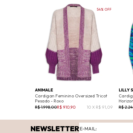
54% OFF
ANIMALE
LILLY 
Cardigan Feminino Oversized Tricot
Cardig
Pesado - Roxo
Horizon
R$ 1.998,00
R$ 910,90
10 X R$ 91,09
R$ 2.2
NEWSLETTER