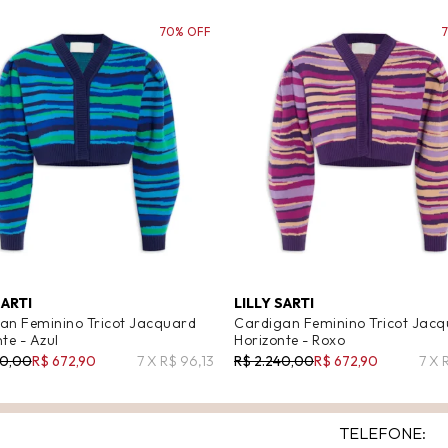
70% OFF
SARTI
LILLY SARTI
an Feminino Tricot Jacquard
Cardigan Feminino Tricot Jac
te - Azul
Horizonte - Roxo
40,00
R$ 672,90
7 X R$ 96,13
R$ 2.240,00
R$ 672,90
7 X 