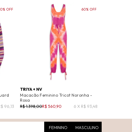
70% OFF
60% OFF
TRIYA + NV
quard
Macacão Feminino Tricot Noronha -
Rosa
R$ 96,13
R$ 1.398,00
R$ 560,90
6 X R$ 93,48
FEMININO
MASCULINO