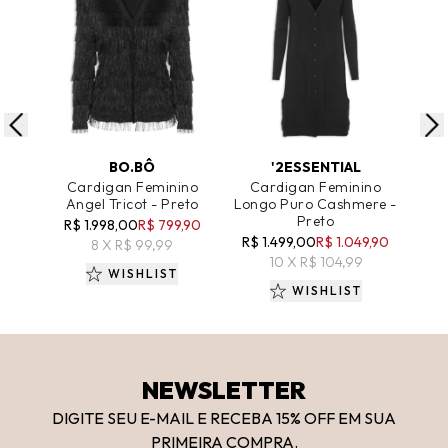
ADICIONAR AO CARRINHO
ADICIONAR AO CARRINHO
A
BO.BÔ
'2ESSENTIAL
Cardigan Feminino
Cardigan Feminino
M
Angel Tricot - Preto
Longo Puro Cashmere -
Preto
R$ 1.998,00
R$ 799,90
R$ 1.499,00
R$ 1.049,90
8 X R$ 99,99
10 X R$ 104,99
WISHLIST
WISHLIST
NEWSLETTER
DIGITE SEU E-MAIL E RECEBA 15
% OFF
EM SUA
PRIMEIRA COMPRA.