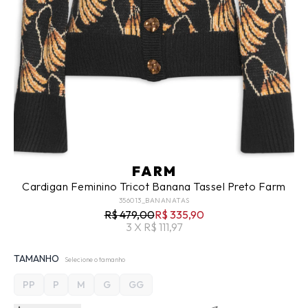
FARM
Cardigan Feminino Tricot Banana Tassel Preto Farm
356013_BANANATAS
R$ 479,00
R$ 335,90
3 X R$ 111,97
TAMANHO
Selecione o tamanho
PP
P
M
G
GG