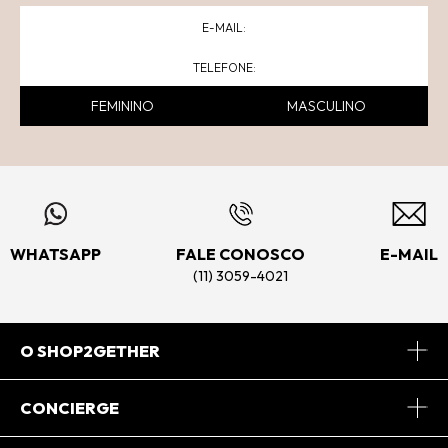
FEMININO
MASCULINO
WHATSAPP
FALE CONOSCO
E-MAIL
(11) 3059-4021
O SHOP2GETHER
Sobre Nós
CONCIERGE