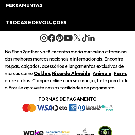
Conheça o App
Central de Relacionamento
FERRAMENTAS
Conheça o Site
Fretes
Minha Conta
TROCAS E DEVOLUÇÕES
Journal
2Getherclub
Pedido de Presente
Condições Gerais
Novos Designers
Regulamento e Promoções
Wishlist
No Shop2gether você encontra moda masculina e feminina
Troca Fácil
das melhores marcas nacionais e internacionais. Encontre
Saiu na Mídia
Cupons
roupas, calçados, acessórios e lançamentos exclusivos de
Restituição de Pagamento
marcas como
Osklen
,
Ricardo Almeida
,
Animale
,
Farm
,
Sustentabilidade
entre outras. Compre online com segurança, frete para todo
Dúvidas Frequentes
o Brasil e aproveite nossas facilidades de pagamento.
Navegando
Termos e Condições
FORMAS DE PAGAMENTO
Termos e Condições
Política de Privacidade
Trabalhe Conosco
Declaração De Conteúdo