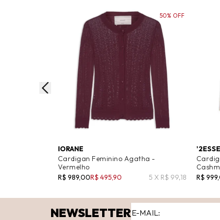
50% OFF
IORANE
'2ESS
Cardigan Feminino Agatha -
Cardig
Vermelho
Cashme
R$ 989,00
R$ 495,90
5 X R$ 99,18
R$ 999
NEWSLETTER