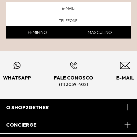
FEMININO
MASCULINO
WHATSAPP
FALE CONOSCO
E-MAIL
(11) 3059-4021
O SHOP2GETHER
Sobre Nós
CONCIERGE