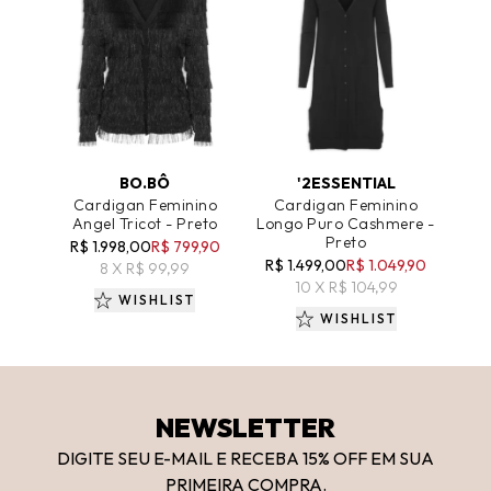
ADICIONAR AO CARRINHO
ADICIONAR AO CARRINHO
BO.BÔ
'2ESSENTIAL
Cardigan Feminino
Cardigan Feminino
Angel Tricot - Preto
Longo Puro Cashmere -
Preto
R$ 1.998,00
R$ 799,90
R$ 1.499,00
R$ 1.049,90
8 X R$ 99,99
10 X R$ 104,99
WISHLIST
WISHLIST
NEWSLETTER
DIGITE SEU E-MAIL E RECEBA 15
% OFF
EM SUA
PRIMEIRA COMPRA.