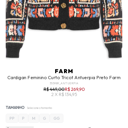
FARM
Cardigan Feminino Curto Tricot Antuerpia Preto Farm
355989_ANTUERPIA
R$ 449,00
R$ 269,90
2 X R$ 134,95
TAMANHO
Selecione o tamanho
PP
P
M
G
GG