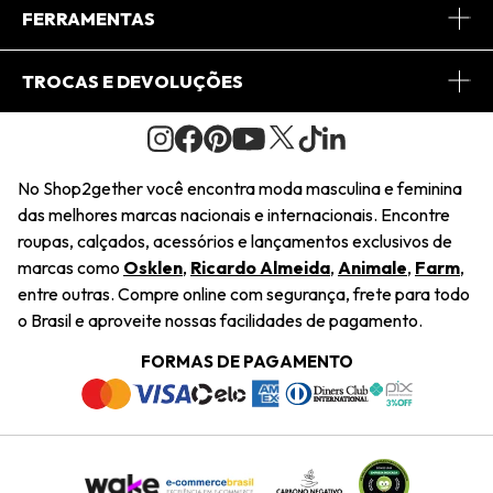
Conheça o App
Central de Relacionamento
FERRAMENTAS
Conheça o Site
Fretes
Minha Conta
TROCAS E DEVOLUÇÕES
Journal
2Getherclub
Pedido de Presente
Condições Gerais
Novos Designers
Regulamento e Promoções
Wishlist
No Shop2gether você encontra moda masculina e feminina
Troca Fácil
das melhores marcas nacionais e internacionais. Encontre
Saiu na Mídia
Cupons
roupas, calçados, acessórios e lançamentos exclusivos de
Restituição de Pagamento
marcas como
Osklen
,
Ricardo Almeida
,
Animale
,
Farm
,
Sustentabilidade
entre outras. Compre online com segurança, frete para todo
Dúvidas Frequentes
o Brasil e aproveite nossas facilidades de pagamento.
Navegando
Termos e Condições
FORMAS DE PAGAMENTO
Termos e Condições
Política de Privacidade
Trabalhe Conosco
Declaração De Conteúdo