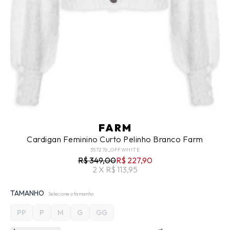
FARM
Cardigan Feminino Curto Pelinho Branco Farm
357276_OFFWHITE
R$ 349,00
R$ 227,90
2 X R$ 113,95
TAMANHO
Selecione o tamanho
PP
P
M
G
GG