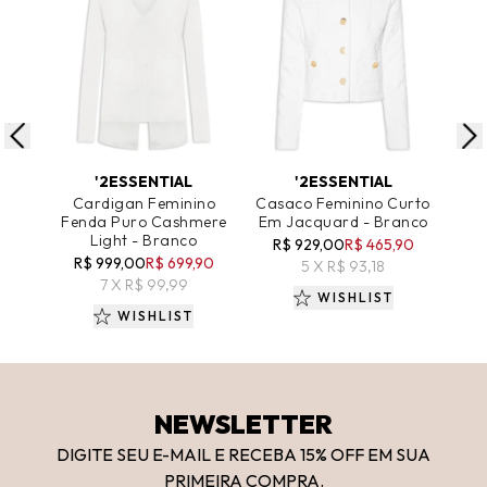
ADICIONAR AO CARRINHO
ADICIONAR AO CARRINHO
A
'2ESSENTIAL
'2ESSENTIAL
Cardigan Feminino
Casaco Feminino Curto
Pij
Fenda Puro Cashmere
Em Jacquard - Branco
Sue
Light - Branco
R$ 929,00
R$ 465,90
R$ 999,00
R$ 699,90
5 X R$ 93,18
7 X R$ 99,99
WISHLIST
WISHLIST
NEWSLETTER
DIGITE SEU E-MAIL E RECEBA 15
% OFF
EM SUA
PRIMEIRA COMPRA.