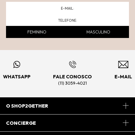
FEMININO
MASCULINO
WHATSAPP
FALE CONOSCO
E-MAIL
(11) 3059-4021
O SHOP2GETHER
Sobre Nós
CONCIERGE