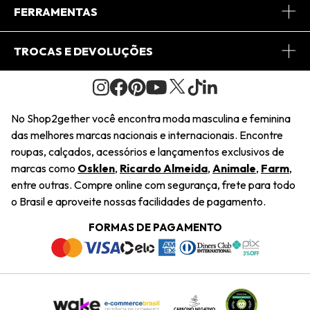
Conheça o App
Central de Relacionamento
FERRAMENTAS
Conheça o Site
Fretes
Minha Conta
TROCAS E DEVOLUÇÕES
Journal
2Getherclub
Pedido de Presente
Condições Gerais
Novos Designers
Regulamento e Promoções
Wishlist
No Shop2gether você encontra moda masculina e feminina
Troca Fácil
das melhores marcas nacionais e internacionais. Encontre
Saiu na Mídia
Cupons
roupas, calçados, acessórios e lançamentos exclusivos de
Restituição de Pagamento
marcas como
Osklen
,
Ricardo Almeida
,
Animale
,
Farm
,
Sustentabilidade
entre outras. Compre online com segurança, frete para todo
Dúvidas Frequentes
o Brasil e aproveite nossas facilidades de pagamento.
Navegando
Termos e Condições
FORMAS DE PAGAMENTO
Termos e Condições
Política de Privacidade
Trabalhe Conosco
Declaração De Conteúdo