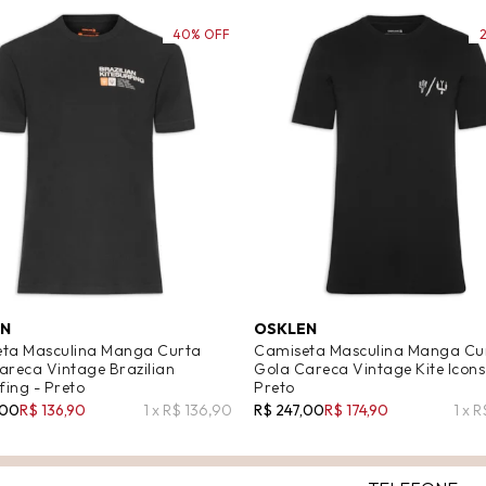
40% OFF
EN
OSKLEN
ta Masculina Manga Curta
Camiseta Masculina Manga Cu
areca Vintage Brazilian
Gola Careca Vintage Kite Icons
fing - Preto
Preto
,00
R$ 136,90
1 x R$ 136,90
R$ 247,00
R$ 174,90
1 x 