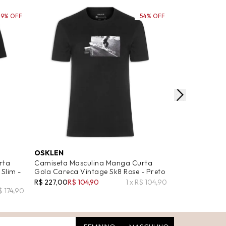
29% OFF
54% OFF
OSKLEN
OSKLEN
rta
Camiseta Masculina Manga Curta
Camiseta Mas
 Slim -
Gola Careca Vintage Sk8 Rose - Preto
Vintage Gola
Type - Preto
R$ 227,00
R$ 104,90
1 x R$ 104,90
R$ 174,90
R$ 227,00
R$ 1