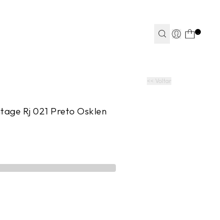
TEAPP*
.
S
S
JEANS
JEANS
FITNESS
FITNESS
CASA
CASA
<< Voltar
tage Rj 021 Preto Osklen