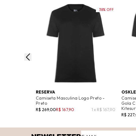
38% OFF
RESERVA
OSKL
Camiseta Masculina Logo Preto -
Camise
Preto
Gola C
Kitesur
R$ 269,00
R$ 167,90
1 x R$ 167,90
R$ 227