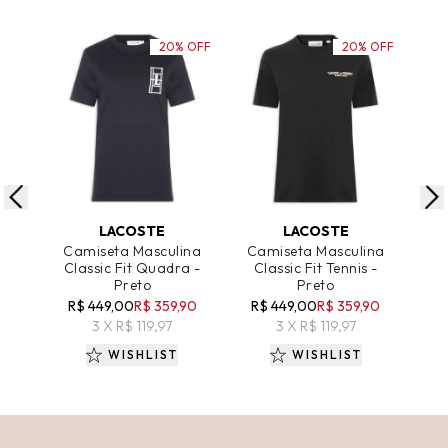
20% OFF
20% OFF
ADICIONAR AO CARRINHO
ADICIONAR AO CARRINHO
A
LACOSTE
LACOSTE
Camiseta Masculina
Camiseta Masculina
Ca
Classic Fit Quadra -
Classic Fit Tennis -
Comf
Preto
Preto
R
R$ 449,00
R$ 359,90
R$ 449,00
R$ 359,90
3 X R$ 119,97
3 X R$ 119,97
WISHLIST
WISHLIST