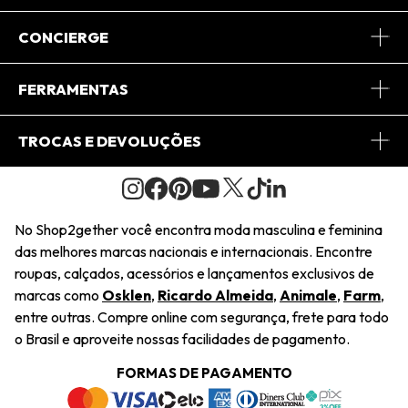
Sobre Nós
CONCIERGE
Conheça o App
Central de Relacionamento
FERRAMENTAS
Conheça o Site
Fretes
Minha Conta
TROCAS E DEVOLUÇÕES
Journal
2Getherclub
Pedido de Presente
Condições Gerais
Novos Designers
Regulamento e Promoções
Wishlist
No Shop2gether você encontra moda masculina e feminina
Troca Fácil
das melhores marcas nacionais e internacionais. Encontre
Saiu na Mídia
Cupons
roupas, calçados, acessórios e lançamentos exclusivos de
Restituição de Pagamento
marcas como
Osklen
,
Ricardo Almeida
,
Animale
,
Farm
,
Sustentabilidade
entre outras. Compre online com segurança, frete para todo
Dúvidas Frequentes
o Brasil e aproveite nossas facilidades de pagamento.
Navegando
Termos e Condições
FORMAS DE PAGAMENTO
Termos e Condições