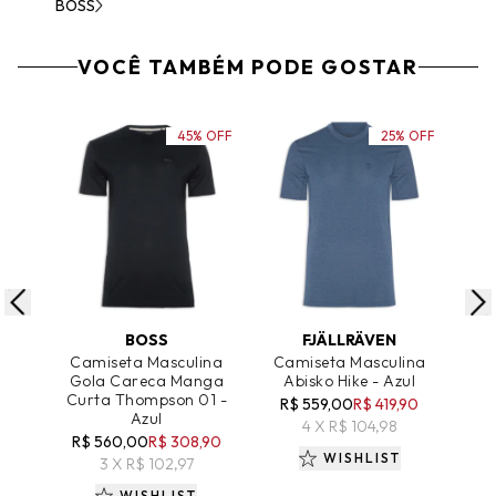
BOSS
VOCÊ TAMBÉM PODE GOSTAR
45% OFF
25% OFF
ADICIONAR AO CARRINHO
ADICIONAR AO CARRINHO
A
BOSS
FJÄLLRÄVEN
Camiseta Masculina
Camiseta Masculina
Ca
Gola Careca Manga
Abisko Hike - Azul
B
Curta Thompson 01 -
Go
R$ 559,00
R$ 419,90
Azul
R
4 X R$ 104,98
R$ 560,00
R$ 308,90
WISHLIST
3 X R$ 102,97
WISHLIST