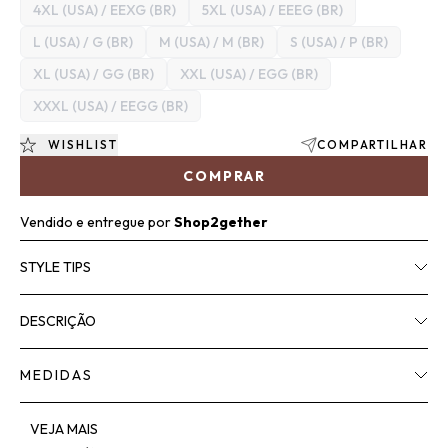
4XL (USA) / EEXG (BR)
5XL (USA) / EEEG (BR)
L (USA) / G (BR)
M (USA) / M (BR)
S (USA) / P (BR)
XL (USA) / GG (BR)
XXL (USA) / EGG (BR)
XXXL (USA) / EEGG (BR)
WISHLIST
COMPARTILHAR
COMPRAR
Vendido e entregue por
Shop2gether
STYLE TIPS
DESCRIÇÃO
MEDIDAS
VEJA MAIS