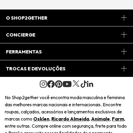
O SHOP2GETHER
Sobre Nós
CONCIERGE
Conheça o App
Central de Relacionamento
FERRAMENTAS
Conheça o Site
Fretes
Minha Conta
TROCAS E DEVOLUÇÕES
Journal
2Getherclub
Pedido de Presente
Condições Gerais
Novos Designers
Regulamento e Promoções
Wishlist
No Shop2gether você encontra moda masculina e feminina
Troca Fácil
das melhores marcas nacionais e internacionais. Encontre
Saiu na Mídia
Cupons
roupas, calçados, acessórios e lançamentos exclusivos de
Restituição de Pagamento
marcas como
Osklen
,
Ricardo Almeida
,
Animale
,
Farm
,
Sustentabilidade
entre outras. Compre online com segurança, frete para todo
Dúvidas Frequentes